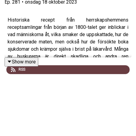
Ep.
281
•
onsdag 18 oktober 2023
Historiska recept från herrskapshemmens
receptsamlingar från början av 1800-talet ger inblickar i
vad människorna åt, vilka smaker de uppskattade, hur de
konserverade maten, men också hur de försökte boka
sjukdomar och krämpor själva i brist på läkarvård. Många
av huskurerna är direkt skadliga och andra ren
Show more
vidskepelse.
RSS
Trots att recepten är över 200 år gamla är det lätt att
känna igen klassiker som äpplekaka och rynka på näsan
åt råvaror som braxen eller kalvlunga. De kortfattade
recepten var helt utan bilder och ålderdomliga
måttenheterna kan vara utmanande för en modern
matlagare.