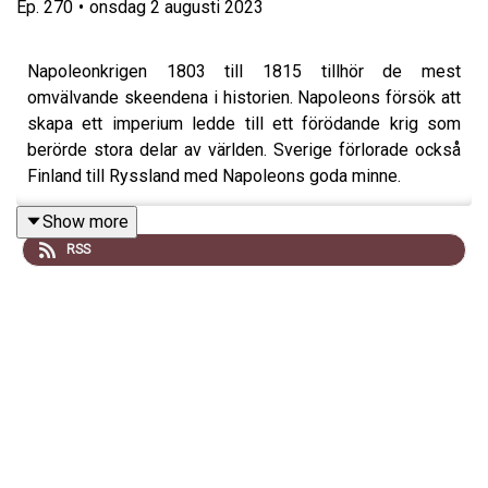
Ep.
270
•
onsdag 2 augusti 2023
Napoleonkrigen 1803 till 1815 tillhör de mest
omvälvande skeendena i historien. Napoleons försök att
skapa ett imperium ledde till ett förödande krig som
berörde stora delar av världen. Sverige förlorade också
Finland till Ryssland med Napoleons goda minne.
Show more
RSS
Mellan 1805 och 1807 besegrade de franska arméerna
allt motstånd på kontinenten. Österrikare, ryssar och
preussare fick se sig besegrade. I en serie spektakulära
fälttåg och slag krossade Napoleon och hans soldater
allt motstånd. Det enda Napoleon misslyckades med var
att besegra den brittiska flottan.
Detta är första avsnittet av två om Napoleonkrigen där