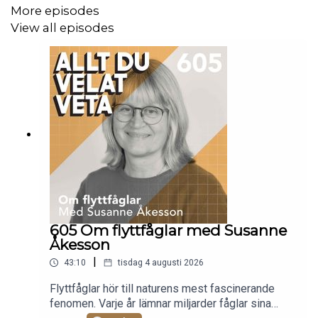
av Daniel Aldermark
More episodes
View all episodes
Grafik: Jonas Pike
Facebook: https://www.facebook.com/alltduvelatveta/
Instagram: @alltduvelatveta / @frittefritzson
Har du förslag på avsnitt eller experter: Gå in
på
www.fritte.se
och leta dig fram till kontakt!
Podden produceras av Blandade Budskap AB och
605 Om flyttfåglar med Susanne
presenteras i samarbete med Acast
Åkesson
|
43:10
tisdag 4 augusti 2026
Flyttfåglar hör till naturens mest fascinerande
........................................................
fenomen. Varje år lämnar miljarder fåglar sina