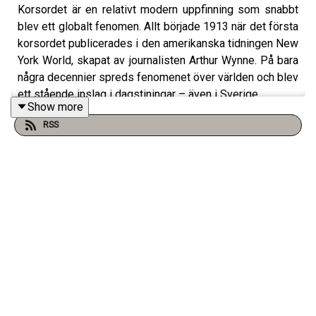
Korsordet är en relativt modern uppfinning som snabbt
blev ett globalt fenomen. Allt började 1913 när det första
korsordet publicerades i den amerikanska tidningen New
York World, skapat av journalisten Arthur Wynne. På bara
några decennier spreds fenomenet över världen och blev
ett stående inslag i dagstiningar – även i Sverige.
Show more
RSS
Dagens gäst är Mikael Tegebjer, som både är
korsordskonstruktör och -redaktör.
Programledare: Fritte Fritzson
Producent: Ida Wahlström
Klippning: Silverdrake förlag
Signaturmelodi: Vacaciones - av Svantana i arrangemang