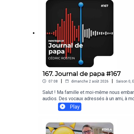
féministes sur la parentalité notamment, m
engagés. ➡️ N'hésitez pas à les suivre sur 
🏳️‍🌈 Cédric----------------------------------
https://www.speakpipe.com/papatriarcatPo
https://www.cedricrostein.com ************
enfants (youtube)
167. Journal de papa #167
|
|
07:08
dimanche 2 août 2026
Saison
0
,
E
Salut ! Ma famille et moi-même nous embarqu
audios. Des vocaux adressés à un ami, à moi 
prévu de mettre de générique ! C'est juste mo
Play
personnel. On peut quand même en parler si 