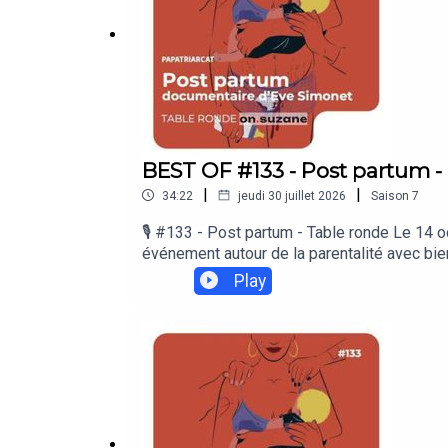
BEST OF #133 - Post partum -
|
|
34:22
jeudi 30 juillet 2026
Saison
7
🎙️ #133 - Post partum - Table ronde Le 14 oc
événement autour de la parentalité avec bie
umentaires réalisés par la plateforme On S
Play
féministes sur la parentalité notamment, ma
invite à en écouter une ! 👶🏻 Aujourd'hui, n
Judicaelle Perrot qui accueille :Laetitia, 
approche thérapeutique prénatale.Soledad qu
psychologiques du post-partum.Eve Simonet n
Sulpizi apporte son expertise de soignante 
lien avec les pères/co-parents.Le public q
signes de la dépression post-partum. ➡️ N