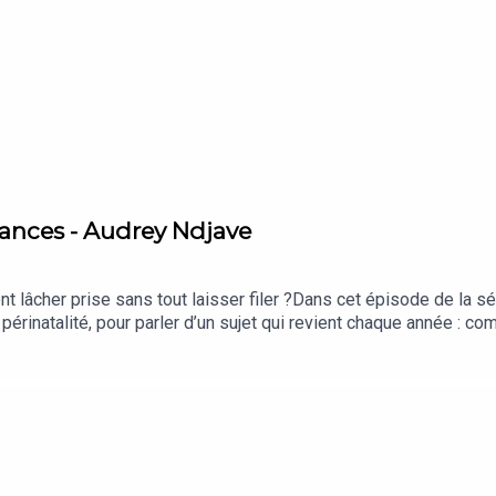
cances - Audrey Ndjave
t lâcher prise sans tout laisser filer ?Dans cet épisode de la sé
t périnatalité, pour parler d’un sujet qui revient chaque année : 
, envie de plaisir et sélectivité alimentaire, difficile de garder 
 partage 3 repères concrets pour profiter de l’été sans pressio
pas et les horaires– Adapter les menus à la chaleur– Favoriser 
-----------------------------------------------Le site du podcast : h
ur un accompagnement personnel :
*******************************Crédit musiques : www.bensound