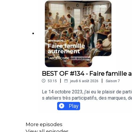
BEST OF #134 - Faire famille 
|
|
53:15
jeudi 6 août 2026
Saison
7
Le 14 octobre 2023, j'ai eu le plaisir de pa
s ateliers très participatifs, des marques, 
créée par Eve Simonet ! Vous pouvez y retr
Play
! Autour de la diffusion de ces documentaire
explorer les différents modèles de famille 
Cayrol, Bertille Isabeau et Aline Laurent-M
More episodes
familial et au-delà.Dans une discussion à c
View all episodes