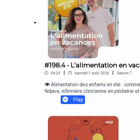
#198.4 - L'alimentation en va
|
|
04:23
samedi 1 août 2026
Saison
7
🍽️ Alimentation des enfants en été : commen
Ndjave, infirmière clinicienne en pédiatrie e
les vacances ? Entre chaleur, horaires décalés
Play
souplesse bienvenue et cadre rassurant.Elle
Dans cet épisode :– Lâcher prise sur les re
solidaires ✊🏿✊✊🏾✊🏻✊🏾✊🏼✊🏽🏳️‍🌈 Cédric ---
https://www.speakpipe.com/papatriarcatPo
https://www.cedricrostein.com ************
enfants (youtube)