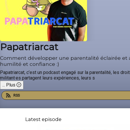
Papatriarcat
Comment développer une parentalité éclairée et 
humilité et confiance :)
Papatriarcat, c’est un podcast engagé sur la parentalité, les d
militant·es partagent leurs expériences, leurs s
...
Plus
RSS
Latest episode