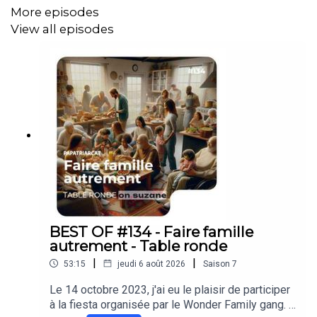
More episodes
A très vite !
View all episodes
Cédric
Plus d'informations sur
krys.com
/sante
BEST OF #134 - Faire famille
autrement - Table ronde
|
|
53:15
jeudi 6 août 2026
Saison
7
Le 14 octobre 2023, j'ai eu le plaisir de participer
à la fiesta organisée par le Wonder Family gang. U