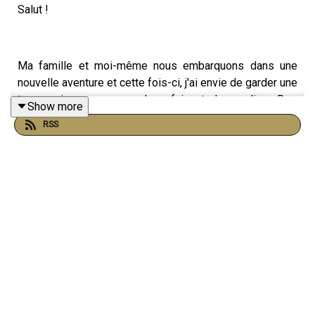
Salut !
Ma famille et moi-même nous embarquons dans une
nouvelle aventure et cette fois-ci, j'ai envie de garder une
trace qui me correspond en faisant des audios. Des
Show more
vocaux adressés à un ami, à moi + tard, à moi avant, à
RSS
mes enfants, ma compagne… bref du sans filtre et sans
fioritures.
Dis toi je n'ai même pas prévu de mettre de générique !
C'est juste moi, toi qui écoutes et mes réflexions.
Ah oui, il n'y a pas de thématiques non plus hein , c'est
vraiment au feeling et personnel. On peut quand même
en parler si tu veux 😉