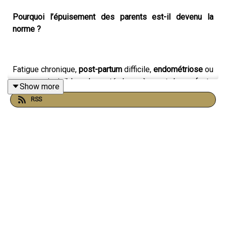
Pourquoi l’épuisement des parents est-il devenu la
norme ?
Fatigue chronique,
post-partum
difficile,
endométriose
ou
carences invisibles : la santé des mères et des enfants
Show more
est trop souvent reléguée au second plan. Dans cet
RSS
épisode de
Papatriarcat
, soutenu par les
laboratoires
Unae et Nateos
, Cédric Rostein reçoit
Émilie Venesson
.
Experte en micronutrition et fondatrice de laboratoires
engagés, elle livre un témoignage puissant sur son
combat contre la maladie et décode les dérives du
marketing nutritionnel pour nous redonner de l'autonomie.
Au programme de cet échange sans tabou :