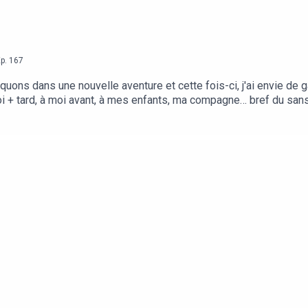
p.
167
ons dans une nouvelle aventure et cette fois-ci, j'ai envie de 
+ tard, à moi avant, à mes enfants, ma compagne… bref du sans fi
i, toi qui écoutes et mes réflexions.Ah oui, il n'y a pas de théma
tu veux 😉 A très vite ! Cédric