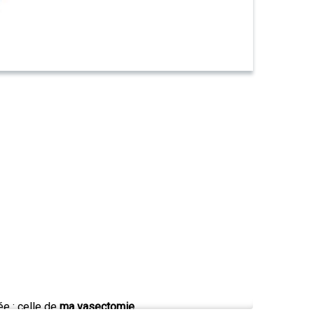
ée : celle de
ma vasectomie
.