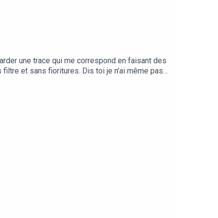
garder une trace qui me correspond en faisant des
ltre et sans fioritures. Dis toi je n'ai même pas
tiques non plus hein , c'est vraiment au feeling et