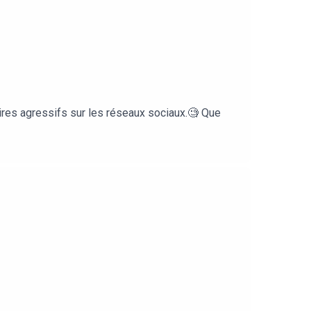
ées, à On Suzane et au Wonder Family Gang pour
-----------------------------------Le site du
mpagnement personnel :
comCrédit dialogue : BRUT - le sexisme chez les
res agressifs sur les réseaux sociaux.🧐 Que
ques Et aussi la possibilité de visionner des doc
ents documentaires engagés et
uzane a organisé des tables rondes sur des sujets
tions adelphes et solidaires ✊🏿✊✊🏾✊🏻✊🏾✊🏼✊🏽
l'épisode :
.comCrédit dialogue : BRUT - le sexisme chez les