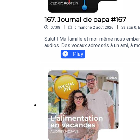
167. Journal de papa #167
|
|
07:08
dimanche 2 août 2026
Saison
0
,
E
Salut ! Ma famille et moi-même nous embarqu
audios. Des vocaux adressés à un ami, à moi 
prévu de mettre de générique ! C'est juste mo
Play
personnel. On peut quand même en parler si 