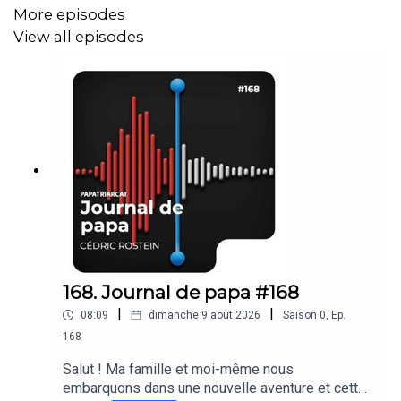
vraiment au feeling et personnel. On peut quand même
More episodes
en parler si tu veux 😉
View all episodes
A très vite !
Cédric
Papa Sapiens sur la fnac :
https://tidd.ly/44m2bUc
et sur
Amazon :
https://amzn.to/4aScuSJ
168. Journal de papa #168
Plus d'informations sur
krys.com
/sante
|
|
08:09
dimanche 9 août 2026
Saison
0
,
Ep.
168
Salut ! Ma famille et moi-même nous
embarquons dans une nouvelle aventure et cette