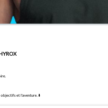
 HYROX
ire.
bjectifs et l'aventure. ⬇️