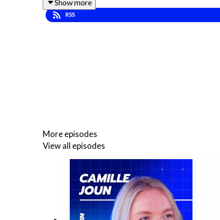
Show more
📺 Épisode complet sur YouTube et en podcast à par
RSS
More episodes
View all episodes