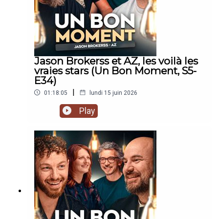
Jason Brokerss et AZ, les voilà les
vraies stars (Un Bon Moment, S5-
E34)
|
01:18:05
lundi 15 juin 2026
Play