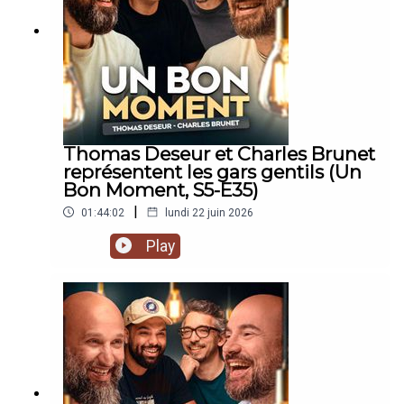
Thomas Deseur et Charles Brunet
représentent les gars gentils (Un
Bon Moment, S5-E35)
|
01:44:02
lundi 22 juin 2026
Play