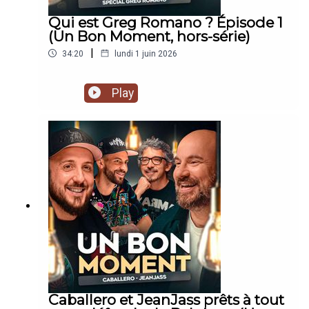
Qui est Greg Romano ? Épisode 1
(Un Bon Moment, hors-série)
|
34:20
lundi 1 juin 2026
Play
Caballero et JeanJass prêts à tout