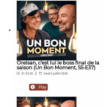
Orelsan, c’est lui le boss final de la
saison (Un Bon Moment, S5-E37)
|
01:22:30
lundi 6 juillet 2026
Play