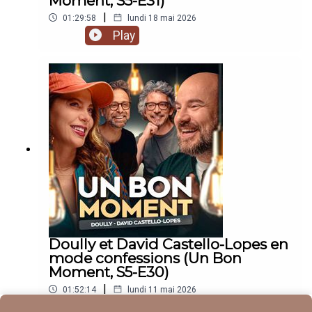
Moment, S5-E31)
|
01:29:58
lundi 18 mai 2026
Play
Doully et David Castello-Lopes en
mode confessions (Un Bon
Moment, S5-E30)
|
01:52:14
lundi 11 mai 2026