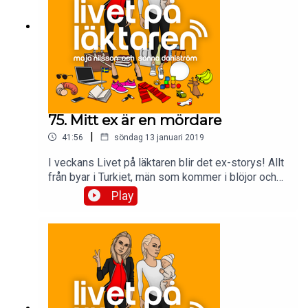
75. Mitt ex är en mördare
|
41:56
söndag 13 januari 2019
I veckans Livet på läktaren blir det ex-storys! Allt
från byar i Turkiet, män som kommer i blöjor och
bad boys i Australien.
Play