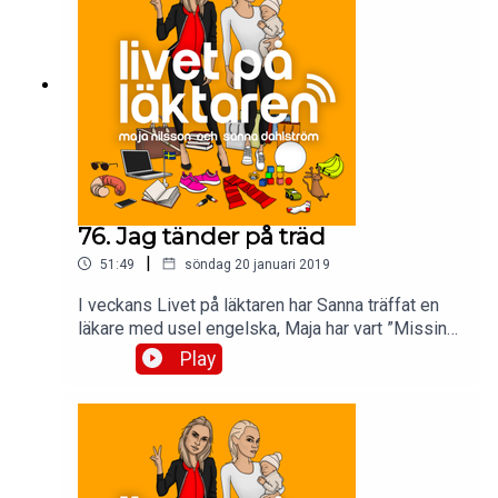
76. Jag tänder på träd
|
51:49
söndag 20 januari 2019
I veckans Livet på läktaren har Sanna träffat en
läkare med usel engelska, Maja har vart ”Missing
In Action”, eller? Och så blir det FETISCHER!
Play