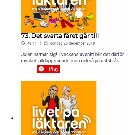
73. Det svarta fåret går till
|
48:14
söndag 23 december 2018
Julen närmar sig! I veckans avsnitt blir det därför
mycket julklappssnack, men också julmatsbråk
och Majas sammanbrott i Lund.
Play