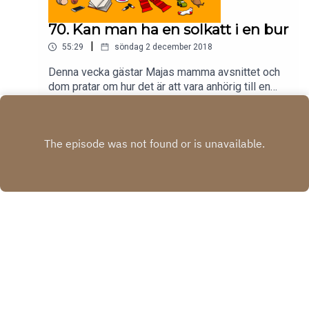
70. Kan man ha en solkatt i en bur
|
55:29
söndag 2 december 2018
Denna vecka gästar Majas mamma avsnittet och
dom pratar om hur det är att vara anhörig till en
bror och son med schizofreni.
Play
Copyright
Acast
Hosted with ❤️ by
Acast