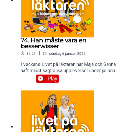
74. Han måste vara en
besserwisser
|
32:26
söndag 6 januari 2019
I veckans Livet på läktaren har Maja och Sanna
haft minst sagt olika upplevelser under jul och
nyår. Dessutom tar dom upp ett mail som
Play
återknyter till ett tidigare avsnitt. Och sist men
ABSOLUT inte minst: Sorry man!