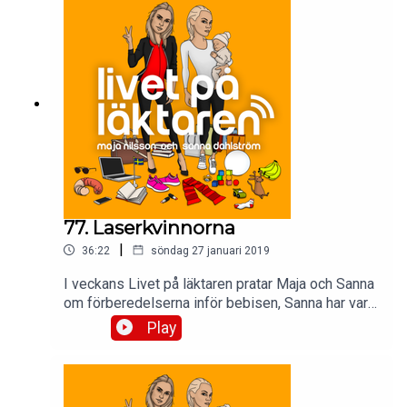
77. Laserkvinnorna
|
36:22
söndag 27 januari 2019
I veckans Livet på läktaren pratar Maja och Sanna
om förberedelserna inför bebisen, Sanna har varit
med om ett lasertrauma och så har Maja gått till
Play
en psykolog.