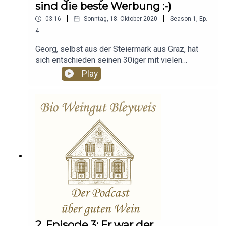
sind die beste Werbung :-)
|
|
03:16
Sonntag, 18. Oktober 2020
Season
1
,
Ep.
4
Georg, selbst aus der Steiermark aus Graz, hat
sich entschieden seinen 30iger mit vielen
Freunden auf dem Bio Weingut Bleyweis zu
Play
feiern. Dazu gab es feine Speisen auf dem Teller
und die Weine des Weinguts im Glaserl. Die
Stimmung hätte besser nicht sein können...aber
hören sie selbst, dass eine Feier auf dem Bio
Weingut Bleyweis viel Spaß macht.
2. Episode 3: Er war der