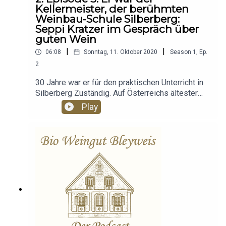
Kellermeister, der berühmten
Weinbau-Schule Silberberg:
Seppi Kratzer im Gespräch über
guten Wein
|
|
06:08
Sonntag, 11. Oktober 2020
Season
1
,
Ep.
2
30 Jahre war er für den praktischen Unterricht in
Silberberg Zuständig. Auf Österreichs ältester
Weinbau-Schule, war Seppi Kratzer für die
Play
Trauben und Weine im Keller zuständig und hat
als Kellermeister viel gelehrt und hervorragende
Weine kreiert. Dieses Wissen kommt jetzt dem
Bio Weingut Bleyweis zugute, denn Seppi ( jetzt
im Ruhestand) steht mit rat und Tat zur Seite .