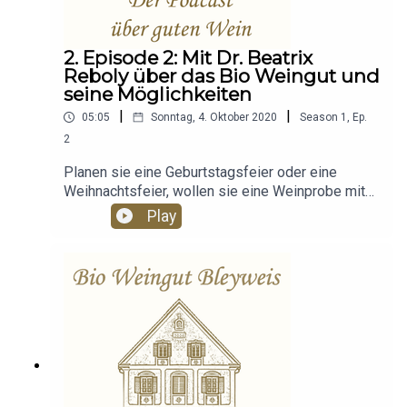
2. Episode 2: Mit Dr. Beatrix
Reboly über das Bio Weingut und
seine Möglichkeiten
|
|
05:05
Sonntag, 4. Oktober 2020
Season
1
,
Ep.
2
Planen sie eine Geburtstagsfeier oder eine
Weihnachtsfeier, wollen sie eine Weinprobe mit
Familie oder Freunden erleben? Denken sie über
Play
eine besondere Hochzeit nach? Auf dem Bio
Weingut Bleyweis, in der Südsteiermark ist das
alles möglich. Das Weingut hat sogar vom
Standesamt in Kitzeck die Erlaubnis Trauungen
durchzuführen, natürlich mit den Kitzecker
Standesbeamten. Es gibt auch eine Kapelle auf
dem Bio Weingut, für Kirchliche Trauungen oder
Taufen. Die Möglichkeiten für Feiern und
Veranstaltungen jeglicher Art sind vielfältig,
erzählt uns die Inhaberin Dr. Beatrix Reboly.