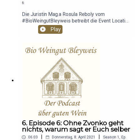
6
Die Juristin Mag.a Rosula Reboly vom
#BioWeingutBleyweis betreibt die Event Location
am Bioweingut. Heiraten, Taufen,
Play
Weinverkostungen und Firmen Incentives... ... in
dieser Podcast Folge gibt Rosi Auskunft,
welche Möglichkeiten es für Ihr gelungenes,
einmaliges Event es gibt! Listen &
Feel!https://bleyweis.at
6. Episode 6: Ohne Zvonko geht
nichts, warum sagt er Euch selber
|
|
06:03
Donnerstag, 8. April 2021
Season
1
,
Ep.