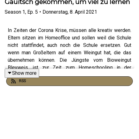
Gauitsch gekommen, um viel zu lernen
Season
1
,
Ep.
5
•
Donnerstag, 8. April 2021
In Zeiten der Corona Krise, müssen alle kreativ werden.
Eltern sitzen im Homeoffice und sollen weil die Schule
nicht stattfindet, auch noch die Schule ersetzen. Gut
wenn man Großeltern auf einem Weingut hat, die das
übernehmen können. Die Jüngste vom Bioweingut
Bleyweis, ist zur Zeit zum Homeschooling in der
Show more
Steiermark. Sie hat außer Mathe und Deutsch, auch noch
RSS
viele andere Sachen gelernt. Aber hört selbst, in der
neusten Ausgabe vom Podcast.