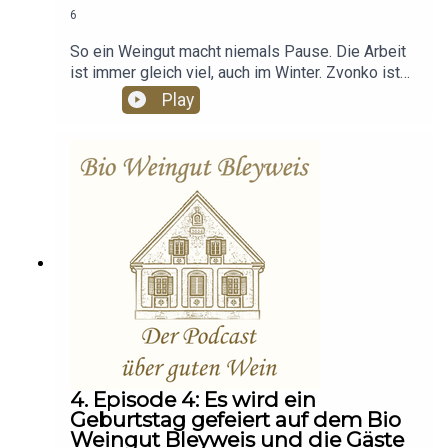
6
So ein Weingut macht niemals Pause. Die Arbeit
ist immer gleich viel, auch im Winter. Zvonko ist
auf dem Bioweingut Bleyweis fest angestellt und
Play
hat zu jeder Jahreszeit sehr viel zu tun. Was das
alles ist erzählt er selbst in dieser Ausgabe, des
Podcast. Warum die Bienen ihn lieben, ist auch
sehr interessant und hier zu erfahren :-)
4. Episode 4: Es wird ein
Geburtstag gefeiert auf dem Bio
Weingut Bleyweis und die Gäste