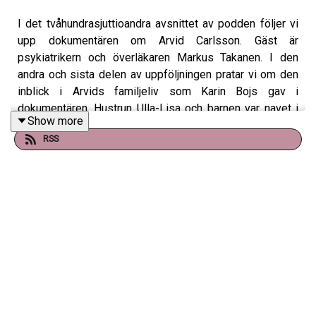
I det tvåhundrasjuttioandra avsnittet av podden följer vi
upp dokumentären om Arvid Carlsson. Gäst är
psykiatrikern och överläkaren Markus Takanen. I den
andra och sista delen av uppföljningen pratar vi om den
inblick i Arvids familjeliv som Karin Bojs gav i
dokumentären. Hustrun Ulla-Lisa och barnen var navet i
Show more
hans liv, där promenaderna i Änggårdsbergen,
RSS
söndagsmiddagarna och landstället i Onsala gav Arvid
den återhämtning han behövde.
Vi diskuterar också Arvids lojalitet och vänfasthet, hans
skoningslösa inställning till meningsmotståndare och
konflikten med Oleh Hornykiewicz. Dessutom pratar vi
om hur man kan inspireras av Arvids spartanska livsstil
och omfamnade av omvärldens tvivel.