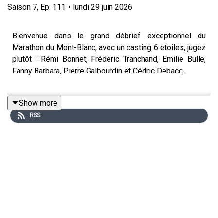
Saison
7
,
Ep.
111
•
lundi 29 juin 2026
Bienvenue dans le grand débrief exceptionnel du
Marathon du Mont-Blanc, avec un casting 6 étoiles, jugez
plutôt : Rémi Bonnet, Frédéric Tranchand, Emilie Bulle,
Fanny Barbara, Pierre Galbourdin et Cédric Debacq.
Show more
Alignée sur les 90 kilomètres du Mont-Blanc, Fanny
RSS
Barbara revient sur ce moment de vie où tout a basculé.
En 2014, à 23 ans, on lui retire entièrement le poumon
gauche suite à une tumeur neuro-endocrine. Son
chirurgien lui dit alors : "Tant que vous ne courrez pas le
marathon, tout ira bien." Cette phrase devient son déclic.
Dix ans plus tard, animée par une résilience hors du