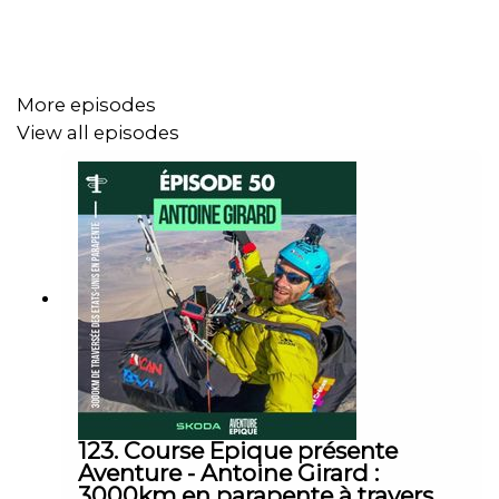
commun, elle franchit la ligne d'arrivée de l'UTMB. Et
s'est élancée vendredi sur le 90km du Mont-Blanc.
More episodes
Cédric Debacq, lui, a chaussé ses premières chaussures
View all episodes
de running à quarante-quatre ans, cent vingt-huit kilos,
après l'effondrement professionnel. Le 10 kilomètres
qu'il termine ici n'est qu'une étape : un projet de
transformation radicale, pensée sur plusieurs années,
qui le portera à l'UTMB à cinquante ans. Un engagement
profond et durable.
Sur le 42 kilomètres couru dimanche matin, l'élite trace
son sillon. Rémi Bonnet et Frédéric Tranchand
composent une danse savante - champion d'Europe de
trail d'un côté, référence mondiale sur ces formats
123. Course Epique présente
Aventure - Antoine Girard :
marathon de l'autre. Trois heures trente-trois sous une
3000km en parapente à travers