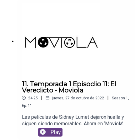
11. Temporada 1 Episodio 11: El
Veredicto - Moviola
|
|
24:25
jueves, 27 de octubre de 2022
Season
1
,
Ep.
11
Las películas de Sidney Lumet dejaron huella y
siguen siendo memorables. Ahora en ‘Moviola’
nos ocupamos de ‘El Veredicto’, uno de los
Play
mejores momentos de Paul Newman en pantalla,