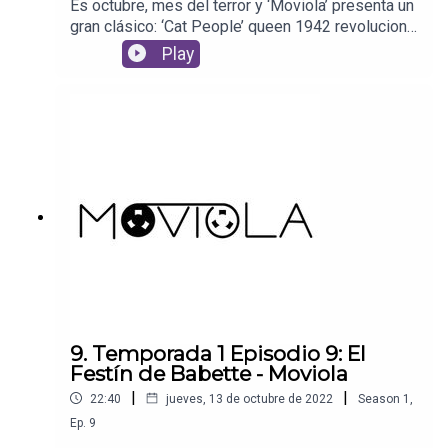
Es octubre, mes del terror y ‘Moviola’ presenta un
gran clásico: ‘Cat People’ queen 1942 revolucionó
el género, producida por el legendario Val
Play
Lewton. Estapelícula se convirtió en leyenda del
blanco y negro y además en 1982 dio pie a
unfamoso remake dirigido por Paul Schrader y
protagonizado por Nastassja Kinski.Escúchanos
para celebrar los 80 años de esta monumental
cinta.Película: Cat People (1942)
9. Temporada 1 Episodio 9: El
Festín de Babette - Moviola
|
|
22:40
jueves, 13 de octubre de 2022
Season
1
,
Ep.
9