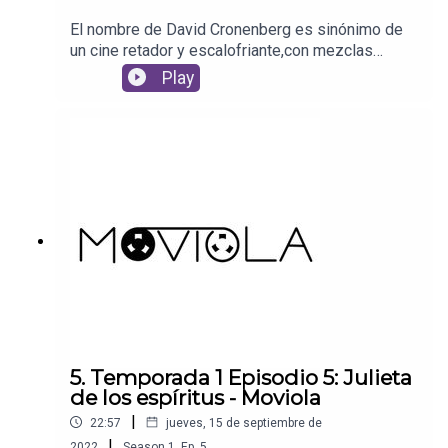
El nombre de David Cronenberg es sinónimo de
un cine retador y escalofriante,con mezclas
impactantes de historia y efectos visuales. En
Play
‘Moviola’ queremosmucho a este hombre y
consideramos ‘The Brood’ su obra maestra de los
70. Enella, el director canadiense mezcla la sátira
social con la tragedia shakespearanapara mostrar
hasta dónde es capaz de llegar la ciencia para
explorar los límites delo desconocido y cómo las
emociones pueden ser… voraces.Película: The
Brood (1979)
5. Temporada 1 Episodio 5: Julieta
de los espíritus - Moviola
|
22:57
jueves, 15 de septiembre de
|
2022
Season
1
,
Ep.
5