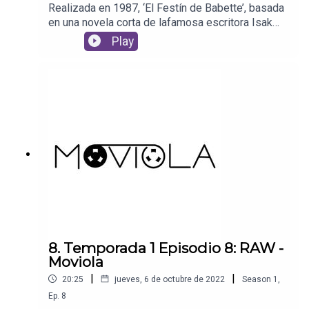
Realizada en 1987, ‘El Festín de Babette’, basada
en una novela corta de lafamosa escritora Isak
Dinesen, es una trama llena de ternura, de
Play
corazón, deenseñanza, y sobre todo, de comida.
Un auténtico banquete visual y emociobal,dirigido
por Gabriel Axel con una fabulosa Stephàne
Audran, esta cinta espresentada muy
amorosamente en este nuevo ‘Moviola’.Película:
El Festín de Babette (1987)
8. Temporada 1 Episodio 8: RAW -
Moviola
|
|
20:25
jueves, 6 de octubre de 2022
Season
1
,
Ep.
8