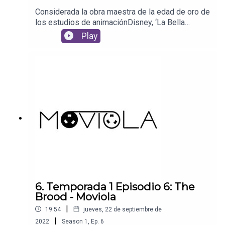
Considerada la obra maestra de la edad de oro de
los estudios de animaciónDisney, ‘La Bella
Durmiente’ se hizo toda a mano y tomó cuatro
Play
años para sercompletada. Desde su estreno en
1959, se le considera una de las cintas
másbellas en el territorio de lo animado, y
también una gran influencia para lo que
vinodespués: y hoy en ‘Moviola’ la recordamos
con cariño.Película: La Bella Durmiente (1959)
6. Temporada 1 Episodio 6: The
Brood - Moviola
|
19:54
jueves, 22 de septiembre de
|
2022
Season
1
,
Ep.
6