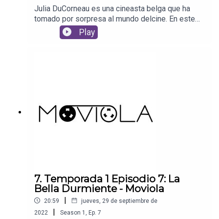
Julia DuCorneau es una cineasta belga que ha
tomado por sorpresa al mundo delcine. En este
‘Moviola’ hablaremos de ‘Voraz’, su cinta debut
Play
que no esúnicamente una película de terror: es
también un extraordinario retrato del fin de
laadolescencia y el paso a la madurez de una
jovencita cuya naturaleza se revela demanera
extraordinaria en una película francamente
memorable.Película: RAW (2017)
7. Temporada 1 Episodio 7: La
Bella Durmiente - Moviola
|
20:59
jueves, 29 de septiembre de
|
2022
Season
1
,
Ep.
7