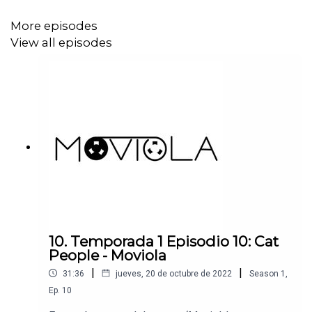
con una intervención magistral de la enigmática
Charlotte Rampling. Un drama duro, pegador y
More episodes
fascinante que es una de las mejores cintas de
View all episodes
su tiempo.
10. Temporada 1 Episodio 10: Cat
People - Moviola
|
|
31:36
jueves, 20 de octubre de 2022
Season
1
,
Ep.
10