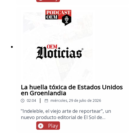
acusan a Jared Leto de conducta sexual
delictiva cuando eran adolescentes, por otra
parte, muere a los 75 años el músico Javier
Martín del Campo, líder de La Revolución de
Emiliano Zapata
La huella tóxica de Estados Unidos
en Groenlandia
|
02:04
miércoles, 29 de julio de 2026
"Indeleble, el viejo arte de reportear", un
nuevo producto editorial de El Sol de
México.Estados Unidos ha dejado en
Play
Groenlandia una contaminación más extensa