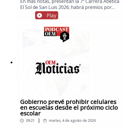
En más notas, presentan la 7ª Carrera Atlética
El Sol de San Luis 2026; habrá premios por
150 mil pesos, en El Esto, medallero de los
Play
Juegos Centroamericanos al momento:
México se mantiene como líder y brilla en
clavados, en información internacional,
ciudades sede del Mundial reclaman millones
de dólares que les habría prometido FIFA, en
más notas, Myspace prepara su regreso tras
20 años en el olvido
Gobierno prevé prohibir celulares
en escuelas desde el próximo ciclo
escolar
|
09:21
martes, 4 de agosto de 2026