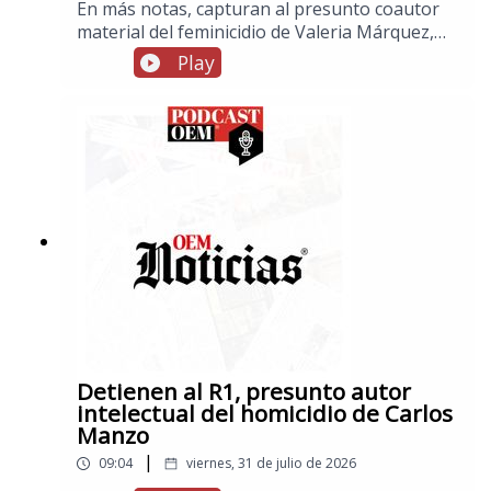
En más notas, capturan al presunto coautor
material del feminicidio de Valeria Márquez,
en información internacional, Trump anuncia
Play
que este lunes se iniciarán nuevas
conversaciones con Irán, tras aplazar ataques,
y en los espectáculos, fallece Carlos del
Campo, actor de doblaje que prestó la voz a
“Slinky” en “Toy Stoy”
Detienen al R1, presunto autor
intelectual del homicidio de Carlos
Manzo
|
09:04
viernes, 31 de julio de 2026