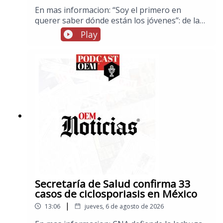
En mas informacion: “Soy el primero en
querer saber dónde están los jóvenes”: de la
promesa a la detención de Ángel
Play
AguirreSubsecretaria Raquel Serur Smeke
asistirá a la toma de posesión del nuevo
presidente de ColombiaFuerte explosión de
gas sacude la colonia Las Granjas en
Cuernavaca; hay 21 heridosGallardo anuncia
nueva ley para regular la inteligencia artificial
en San Luis PotosíMéxico impone récord de
medallas de oro en Juegos Centroamericanos:
Delegación espectacularHoy inicia la Feria
Nacional Potosina, FENAPO 2026.
Secretaría de Salud confirma 33
casos de ciclosporiasis en México
|
13:06
jueves, 6 de agosto de 2026