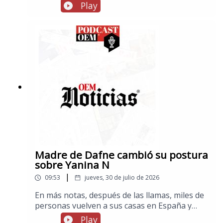
Play
Madre de Dafne cambió su postura
sobre Yanina N
|
09:53
jueves, 30 de julio de 2026
En más notas, después de las llamas, miles de
personas vuelven a sus casas en España y
Francia, en los espectáculos, cuatro mujeres
Play