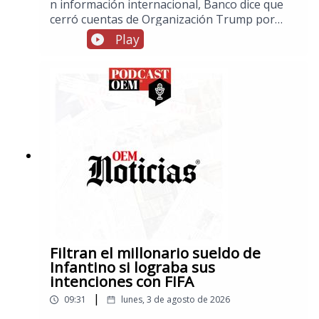
n información internacional, Banco dice que
cerró cuentas de Organización Trump por
posible lavado de dinero, en notas de El Esto,
Play
México domina en el triatlón de los Juegos
Centroamericanos y del Caribe, y en los
espectáculos, Ariana Grande anuncia que
dejará la vida pública tras concluir su gira
debido a las críticas sobre su físico
Filtran el millonario sueldo de
Infantino si lograba sus
intenciones con FIFA
|
09:31
lunes, 3 de agosto de 2026