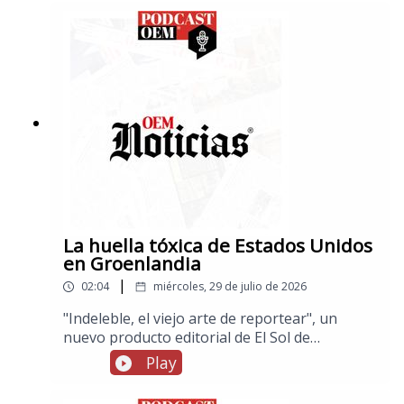
delictiva cuando eran adolescentes, por otra
parte, muere a los 75 años el músico Javier
Martín del Campo, líder de La Revolución de
Emiliano Zapata
La huella tóxica de Estados Unidos
en Groenlandia
|
02:04
miércoles, 29 de julio de 2026
"Indeleble, el viejo arte de reportear", un
nuevo producto editorial de El Sol de
México.Estados Unidos ha dejado en
Play
Groenlandia una contaminación más extensa
de lo que se había revelado