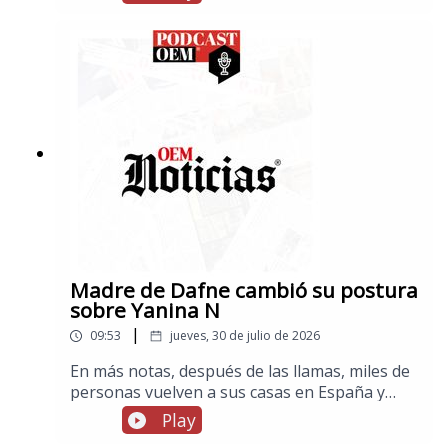
Madre de Dafne cambió su postura
sobre Yanina N
|
09:53
jueves, 30 de julio de 2026
En más notas, después de las llamas, miles de
personas vuelven a sus casas en España y
Francia, en los espectáculos, cuatro mujeres
Play
acusan a Jared Leto de conducta sexual