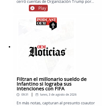
cerró cuentas de Organización Trump por
posible lavado de dinero, en notas de El Esto,
Play
México domina en el triatlón de los Juegos
Centroamericanos y del Caribe, y en los
espectáculos, Ariana Grande anuncia que
dejará la vida pública tras concluir su gira
debido a las críticas sobre su físico
Filtran el millonario sueldo de
Infantino si lograba sus
intenciones con FIFA
|
09:31
lunes, 3 de agosto de 2026
En más notas, capturan al presunto coautor