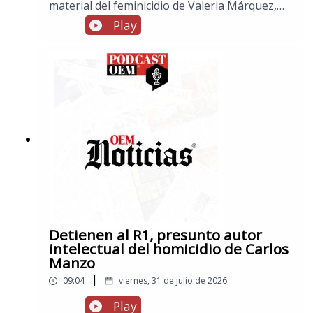
material del feminicidio de Valeria Márquez,
en información internacional, Trump anuncia
Play
que este lunes se iniciarán nuevas
conversaciones con Irán, tras aplazar ataques,
y en los espectáculos, fallece Carlos del
Campo, actor de doblaje que prestó la voz a
“Slinky” en “Toy Stoy”
Detienen al R1, presunto autor
intelectual del homicidio de Carlos
Manzo
|
09:04
viernes, 31 de julio de 2026
Play