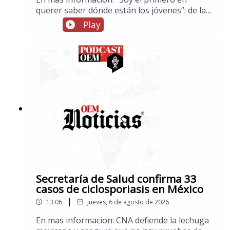
querer saber dónde están los jóvenes”: de la
promesa a la detención de Ángel
Play
AguirreSubsecretaria Raquel Serur Smeke
asistirá a la toma de posesión del nuevo
presidente de ColombiaFuerte explosión de
gas sacude la colonia Las Granjas en
Cuernavaca; hay 21 heridosGallardo anuncia
nueva ley para regular la inteligencia artificial
en San Luis PotosíMéxico impone récord de
medallas de oro en Juegos Centroamericanos:
Delegación espectacularHoy inicia la Feria
Nacional Potosina, FENAPO 2026.
Secretaría de Salud confirma 33
casos de ciclosporiasis en México
|
13:06
jueves, 6 de agosto de 2026
En mas informacion: CNA defiende la lechuga