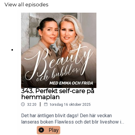
View all episodes
343. Perfekt self-care på
hemmaplan
|
32:20
torsdag 16 oktober 2025
Det har äntligen blivit dags! Den här veckan
lanseras boken Flawless och det blir liveshow i
både Stockholm och Göteborg. Och efter denna
Play
fartfyllda tid med beautysnack, mingel och