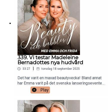
och inom olika priskategorier. Och som en bonus,
så tipsar Frida om en produkt som visat sig vara
supereffektiv mot problemhud!
339. Vi testar Madeleine
Bernadottes nya hudvård
|
33:27
torsdag 18 september 2025
Det har varit en maxad beautyvecka! Bland annat
har Emma varit på det svenska lanseringseventet
för goop Beauty. I veckans avsnitt berättar hon
Play
vilka produkter som hon lade vantarna på direkt.
Frida har på sitt håll fått ta del av den
efterlängtade nylanseringen för Make Up Store.
Detta ikoniska märke har nu uppdaterat flera av