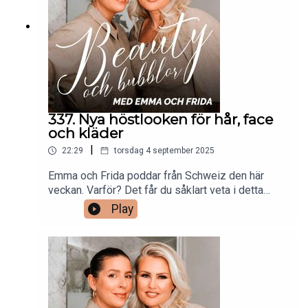
upptäckt under den senaste veckan.
337. Nya höstlooken för hår, face
och kläder
|
22:29
torsdag 4 september 2025
Emma och Frida poddar från Schweiz den här
veckan. Varför? Det får du såklart veta i detta
avsnitt. Men inte bara det! Eftersom det snart är
Play
dags för ett nytt tjejnyår så pratar Frida och Emma
om vilka förändringar som de planerar att ta tag i,
med fokus på beauty. Bland annat så ska håret få
sig en retouch, garderoben ska gå i nya färger och
ansiktet ska få uppleva en ny look.Klipps av
Gabriella Lahti.