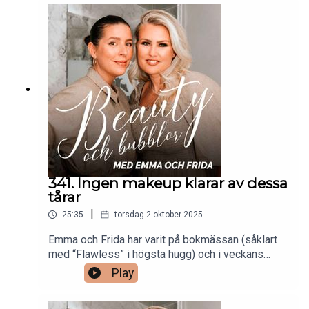
av de vanligaste funderingarna, bland annat: Hur
vänjer man huden vid retinol? Vilka produkter med
retinol kan Frida och Emma tipsa om? Om huden
inte pallar retinol, finns det någon produkt som
ger liknande effekt? Vilka ingredienser går att
kombinera med retinol och vilka ska man akta sig
för? Dessutom blir det tips på budgetfavoriter
med retinol!
341. Ingen makeup klarar av dessa
tårar
|
25:35
torsdag 2 oktober 2025
Emma och Frida har varit på bokmässan (såklart
med “Flawless” i högsta hugg) och i veckans
avsnitt delar de med sig av en recap från denna
Play
upplevelse, som varit fylld av känslor. Och
känslorna fortsätter ända in på veckans avsnitt då