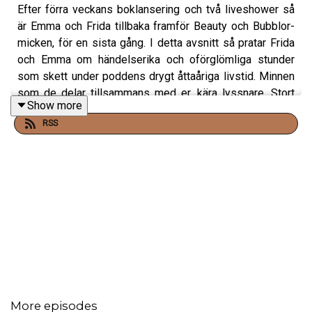
Efter förra veckans boklansering och två liveshower så
är Emma och Frida tillbaka framför Beauty och Bubblor-
micken, för en sista gång. I detta avsnitt så pratar Frida
och Emma om händelserika och oförglömliga stunder
som skett under poddens drygt åttaåriga livstid. Minnen
som de delar tillsammans med er, kära lyssnare. Stort
Show more
tack till alla som varit med på den här rackabajsar-
RSS
beautyresan!
More episodes