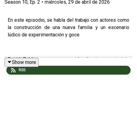
Season
10
,
Ep.
2
•
miércoles, 29 de abril de 2026
En este episodio, se habla del trabajo con actores como
la construcción de una nueva familia y un escenario
lúdico de experimentación y goce.
David Pablos es un reconocido director y guionista
Show more
mexicano que, a lo largo de casi veinte años, ha
RSS
explorado los campos de la ficción y el documental. La
paternidad, los vínculos filiales y la historia de México
han atravesado en buena medida su filmografía. En 2013,
su ópera prima
La vida después
hizo parte de la sección
Orizzonti del Festival de Venecia, y doce años más tarde
su quinto largometraje,
En el camino
, obtuvo el León a
Mejor Película de esta misma sección. Con una
cinematografía estilizada y escenas sexuales explícitas,
Pablos retrata la ternura y los vínculos románticos que