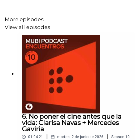
pueden emerger entre los hombres en contextos
hostiles y de violencia.
More episodes
View all episodes
Por otro lado, Diego Céspedes es un director y guionista
de Chile. Sus primeros cortometrajes
El verano del león
eléctrico
y
Las criaturas se derriten bajo el sol
se
estrenaron en el Festival de Cannes, y lo consolidaron
rápidamente como una de las voces más prometedoras
del cine de su país. A través de narraciones realistas
que integran elementos fantásticos y donde predominan
los puntos de vista de personajes infantiles para abordar
temas complejos, como la transfobia y la epidemia del
sida, Céspedes ha creado un estilo propio y
comprometido políticamente. En 2025, su ópera prima,
6. No poner el cine antes que la
La misteriosa mirada del flamenco
, obtuvo el Premio
vida: Clarisa Navas + Mercedes
Una cierta mirada del Festival de Cannes, el Premio
Gaviria
Sebastiane Latino del Festival de San Sebastián y una
|
|
01:04:21
martes, 2 de junio de 2026
Season
10
,