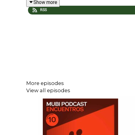
Show more
RSS
Es la invitación a ser parte de un encuentro entre
More episodes
View all episodes