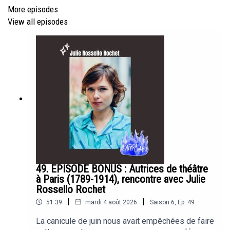
More episodes
Pour soutenir l'Organisation de Solidarité Trans,
View all episodes
voici la page de la campagne:
https://orgasolitrans.fr/index.php/nous-soutenir/
le lien direct helloasso:
https://www.helloasso.com/associations/ost-
organisation-de-solidarite-trans/collectes/campagne-
de-dons-ost
Merci pour votre aide.
Saison #6 : Univers graphique : Mirion Malle | Habillage
49. EPISODE BONUS : Autrices de théâtre
sonore : Pierre-Antoine Naline, accompagné de la
à Paris (1789-1914), rencontre avec Julie
chorale Dònas d'Òlt d'après le chant
La Rota
composé
Rossello Rochet
par Nadèta Carita | À la conversation et à la réalisation :
|
|
51:39
mardi 4 août 2026
Saison
6
,
Ep.
49
Soazic Courbet.
La canicule de juin nous avait empêchées de faire