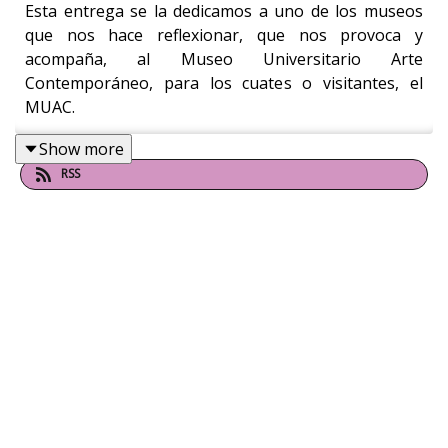
Esta entrega se la dedicamos a uno de los museos
que nos hace reflexionar, que nos provoca y
acompaña, al Museo Universitario Arte
Contemporáneo, para los cuates o visitantes, el
MUAC.
Show more
RSS
La charla o recorrido auditivo estará acompañado
por Amanda de la Garza, Directora General de Artes
Visuales y del Museo Universitario Arte
Contemporáneo. La razón, entre muchas otras que
irán descubriendo, es porque el MUAC cumple este
26 de noviembre 15 años como museo.
Quédense a descubrir más sobre este recinto desde
sus salas, el espejo de agua con el que nos recibe, su
colección y hasta la fiesta que preparan por su