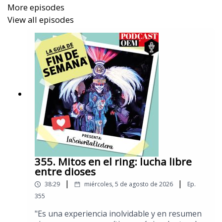
aniversario.
More episodes
View all episodes
Puedes conocer más de estas recomendaciones
con la Srita. Etcétera en
El Sol de México.
355. Mitos en el ring: ​lucha libre
entre dioses
|
|
38:29
miércoles, 5 de agosto de 2026
Ep.
355
​"Es una experiencia inolvidable y en resumen​