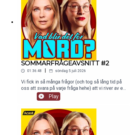
SOMMARFRÅGEAVSNITT #2
|
01:36:48
söndag 5 juli 2026
Vi fick in så många frågor (och tog så lång tid på
oss att svara på varje fråga hehe) att vi river av ett
till sommarfrågeavsnitt! Håll till godis!De vanliga
Play
avsnitten fortsätter som vanligt i premiumfeeden
hela sommaren.Detta avsnitt finns som video på
supercast.com. tw: navelskåderi