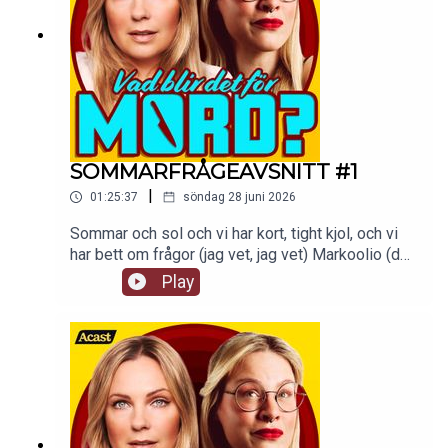
SOMMARFRÅGEAVSNITT #1
|
01:25:37
söndag 28 juni 2026
Sommar och sol och vi har kort, tight kjol, och vi
har bett om frågor (jag vet, jag vet) Markoolio (det
är jag!). Ni har skickat in frågor till
Play
vadblirdetformord@gmail.com och här kommer
ett sommaravsnitt där vi svarar på ett axplock av
dem!tw: navelskåderiAvsnittet finns att kolla på
som video på Supercast.