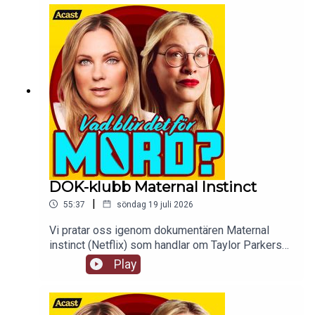
våld, sexuellt våld mot minderåriga och
smörgåsar.
DOK-klubb Maternal Instinct
|
55:37
söndag 19 juli 2026
Vi pratar oss igenom dokumentären Maternal
instinct (Netflix) som handlar om Taylor Parkers
liv och leverne, hon är verkligen lite sådär den
Play
tjejen. tw: en hel jävla massa grejer