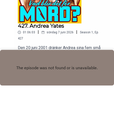
427. Andrea Yates
|
|
01:06:03
söndag 7 juni 2026
Season
1
,
Ep.
427
Den 20 juni 2001 dränker Andrea sina fem små
barn i sitt badkar, sedan ringer hon polisen och sin
man. Frågan är varför, svaret är långt och
Play
förvirrande och otroligt mörkt.tw: självmord,
psykisk sjukdom, våld mot barn
Copyright
Johanna Wagrell och Elinor Svensson