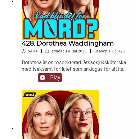
428. Dorothea Waddingham
|
|
54:44
söndag 14 juni 2026
Season
1
,
Ep.
428
Dorothea är en respekterad låtsassjuksköterska
med tveksamt förflutet som anklagas för att ha
mördat två patienter på sitt vårdhem. Vi
Play
spekulerar vilt i om hon gjorde det eller ej.tw: vi
påstår att morfin är gott och det tar vi starkt
avstånd ifrån såhär i efterhand