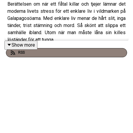
Berättelsen om när ett fåtal killar och tjejer lämnar det
moderna livets stress för ett enklare liv i vildmarken på
Galapagosöarna. Med enklare liv menar de hårt slit, inga
tänder, trist stämning och mord. Så skönt att slippa ett
samhälle ibland. Utom när man måste låna sin killes
löständer för att tugga.
Show more
RSS
tw: allt i vanlig ordning
Varje torsdag släpper vi ett Premiumavsnitt på
Supercast! –
klicka här för att prenumerera
.
Besök
www.vadblirdetformord.se
för mer info.
Merch finns på
SHIRTPOD
.