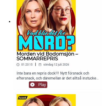
Morden vid Bodomsjön –
SOMMARREPRIS
|
01:23:15
söndag 12 juli 2026
Inte bara en repris dock!!! Nytt försnack och
eftersnack, och däremellan är det alltså instucket
ett avsnitt från 17 december 2018. En annan tid!
Play