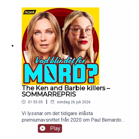
The Ken and Barbie killers –
SOMMARREPRIS
|
01:55:05
söndag 26 juli 2026
Vi lyssnar om det tidigare inlåsta
premiumavsnittet från 2020 om Paul Bernardo
och Karla Homolka. Ingen går oberörd ur den här
Play
historien, framförallt inte mackan. tw: sexuellt