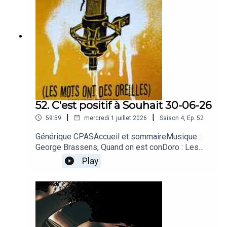
52. C'est positif à Souhait 30-06-26
|
|
59:59
mercredi 1 juillet 2026
Saison
4
,
Ep.
52
Générique CPASAccueil et sommaireMusique :
George Brassens, Quand on est conDoro : Les
mots méconnus de la langue françaiseMusique :
Play
Sienna Rose, In the MomentTif : L'IA au service
du quotidien ?Musique : Casseurs Flowters,
17h04 – Prends des piècesKenny : Super
NintendoMusique : James Horner, Pocahontas
and Smith (The New World)Delphine : Pocahontas
(suite)Musique : La Rue Kétanou, Tu parles