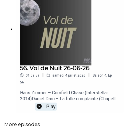
56. Vol de Nuit 26-06-26
|
|
01:59:59
samedi 4 juillet 2026
Saison
4
,
Ep.
56
Hans Zimmer – Cornfield Chase (Interstellar,
2014)Daniel Darc – La folle complainte (Chapelle
Sixteen, 2013)Cat Power – The Greatest (The
Play
Greatest, 2005)Cyril Mokaiesh – Regarder passer
les trains (Regarder passer les trains, 2025)Babx
– Avant la nuit (Amour colosse, 2025)Kings of
More episodes