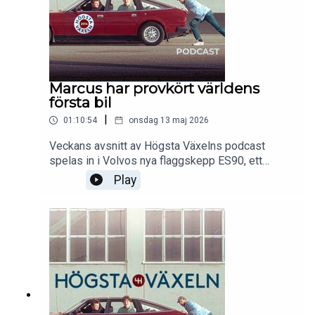
Marcus har provkört världens
första bil
|
01:10:54
onsdag 13 maj 2026
Veckans avsnitt av Högsta Växelns podcast
spelas in i Volvos nya flaggskepp ES90, ett
minimalistiskt skandinaviskt vardagsrum med
Play
lång hjulbas. Marcus har firat en 140-åring genom
att köra en drös gamla bilar, däribland den äldsta
av dem alla. Killarna pratar också om Toyotas nya
elkombi och cykelbanornas kamikazepiloter.