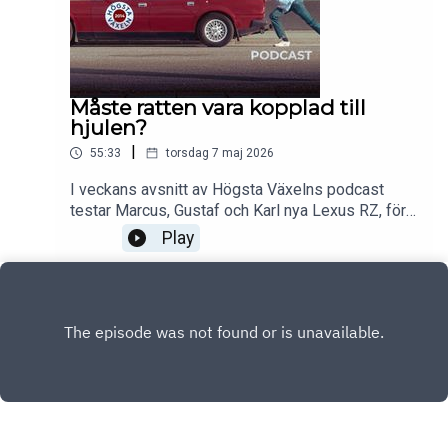
Måste ratten vara kopplad till
hjulen?
|
55:33
torsdag 7 maj 2026
I veckans avsnitt av Högsta Växelns podcast
testar Marcus, Gustaf och Karl nya Lexus RZ, för
att se hur det är att köra bil utan en fysisk
Play
koppling mellan ratten och framhjulen. Grabbarna
diskuterar även Audis framtida designspråk, om
vätgas är framtidens lyxbilsbränsle, och huruvida
V12:an kan komma att bli den mest långlivade
motortypen.