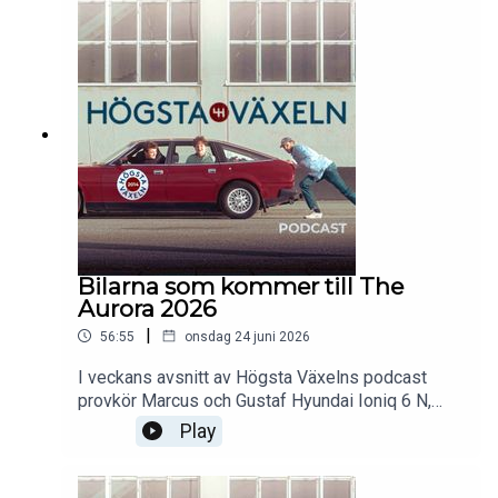
Bilarna som kommer till The
Aurora 2026
|
56:55
onsdag 24 juni 2026
I veckans avsnitt av Högsta Växelns podcast
provkör Marcus och Gustaf Hyundai Ioniq 6 N,
som med motorljud och simulerade växlingar ska
Play
härma körupplevelsen av en bensindriven
prestandavagn. Grabbarna utvärderar om
illusionen är tillräckligt övertygande, samt om den