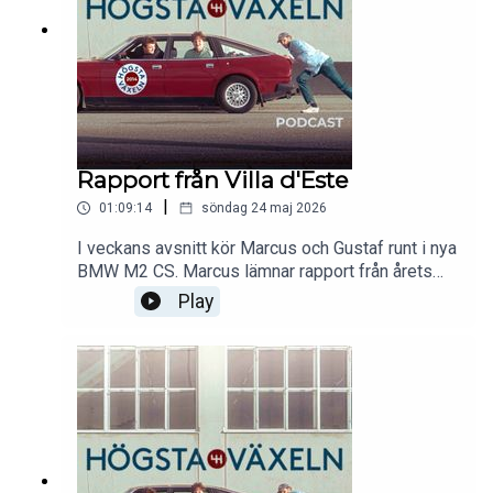
också till samtalsämnena.
Rapport från Villa d'Este
|
01:09:14
söndag 24 maj 2026
I veckans avsnitt kör Marcus och Gustaf runt i nya
BMW M2 CS. Marcus lämnar rapport från årets
upplaga av Concorso d'Eleganza Villa d'Este, och
Play
berättar varför han nyligen flög till Bristol för att
provsitta en bil. Första generationen av
Mercedes-Benz SLK, Ergonomin i Volvo ES90
och Tjocka rattar i moderna prestandabilar är
också samtalsämnen som avhandlas.