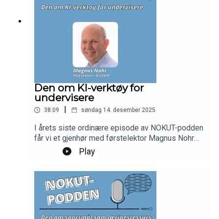
Den om KI-verktøy for
undervisere
|
38:09
søndag 14. desember 2025
I årets siste ordinære episode av NOKUT-podden
får vi et gjenhør med førstelektor Magnus Nohr
fra Høgskolen i Østfold. Han oppdaterer oss på
Play
de siste utviklingene på KI-fronten, deler funn fra
forskning på KI i UH, og reflekterer rundt egen og
studenters bruk av verktøy som NotebookLM. Vi
snakker også om personvern, institusjonelle
retningslinjer, og hvordan vi kan unngå at KI gjør
oss latere og dummere.