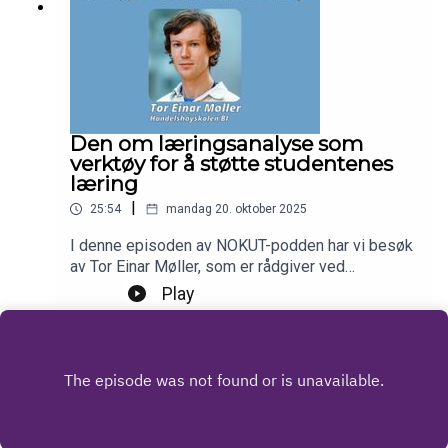
Den om læringsanalyse som
verktøy for å støtte studentenes
læring
|
25:54
mandag 20. oktober 2025
I denne episoden av NOKUT-podden har vi besøk
av Tor Einar Møller, som er rådgiver ved
Læringssenteret på Handelshøyskolen BI. Han
Play
forteller om hvordan høyskolen benytter data om
studentenes digitale aktiviteter for å motivere og
støtte dem i å oppnå læringsutbyttet.