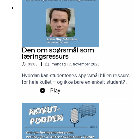
Den om spørsmål som
læringsressurs
|
33:00
mandag 17. november 2025
Hvordan kan studentenes spørsmål bli en ressurs
for hele kullet – og ikke bare en enkelt student? I
denne episoden snakker vi med Stian Øby
Play
Johansen fra Det juridiske fakultet ved
Universitetet i Oslo om hvordan digitale
diskusjonsforum og spørretimer kan bidra til
faglig dialog, delekultur og bedre læring. Vi får
høre om konkrete grep for å senke terskelen for å
stille spørsmål, og om hvordan undervisere kan
følge opp på en måte som gir verdi for mange.