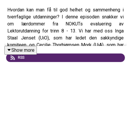
Hvordan kan man få til god helhet og sammenheng i
tverrfaglige utdanninger? I denne episoden snakker vi
om lærdommer fra NOKUTs evaluering av
Lektorutdanning for trinn 8 - 13. Vi har med oss Inga
Staal Jenset (UiO), som har ledet den sakkyndige
komiteen, og Cecilie Thorbjørnsen Mork (UiA), som har
Show more
opplevd evalueringen fra deltakersida. Vi får høre om
RSS
viktigheten av gode strukturer og om hvordan man kan
utvikle en felles utdanningskultur. Lenker:
https://www.nokut.no/nyheter/ny-rapport-slik-kan-
lektorutdanningene-videreutvikles/