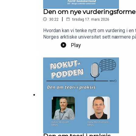
Den om nye vurderingsforme
|
30:22
tirsdag 17. mars 2026
Hvordan kan vi tenke nytt om vurdering i en
Norges arktiske universitet sett nærmere på. Gjennom 12 piloter har prosjektet samlet verdifull innsikt ved å teste ut nye vurderingsformer og und
hvordan endringer kan gjennomføres på en g
Play
fant og hva du kan pr