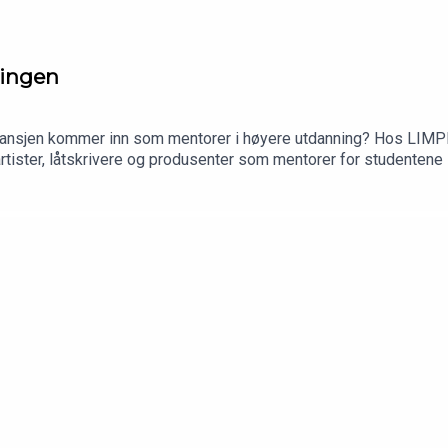
ningen
ransjen kommer inn som mentorer i høyere utdanning? Hos LIMPI
rivere og produsenter som mentorer for studentene sine. I denne episoden forteller rekto
ntor Amund Bjørklund om hvordan ordningen fungerer i praksis, h
 liknende.