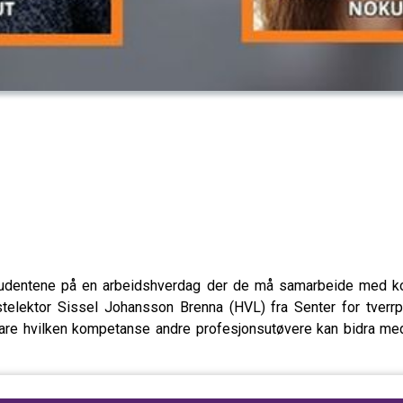
udentene på en arbeidshverdag der de må samarbeide med koll
elektor Sissel Johansson Brenna (HVL) fra Senter for tverrpr
fare hvilken kompetanse andre profesjonsutøvere kan bidra med