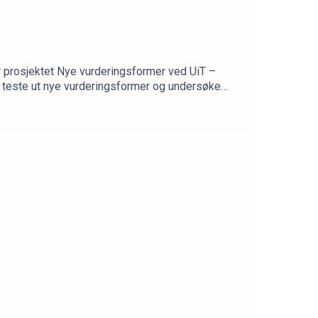
ar prosjektet Nye vurderingsformer ved UiT –
 deler erfaringer om hvordan de jobbet, hva de