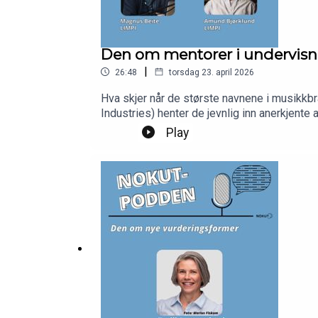
Den om mentorer i undervis
|
26:48
torsdag 23. april 2026
Hva skjer når de største navnene i musikkb
Industries) henter de jevnlig inn anerkjente artister, låtsk
Beite og studieprogramleder og in-house me
Play
har til andre institusjoner som vil prøve noe