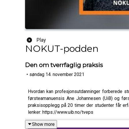
Play
NOKUT-podden
Den om tverrfaglig praksis
•
søndag 14. november 2021
Hvordan kan profesjonsutdanninger forberede st
førsteamanuensis Ane Johannesen (UiB) og først
praksisopplegg på 20 timer der studenter får er
lenker: https://www.uib.no/tveps
Show more