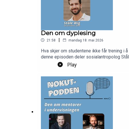
Den om dyplesing
|
21:58
mandag 18. mai 2026
Hva skjer om studentene ikke får trening i å
denne episoden deler sosialantropolog Ståle
blant annet høre om hva vi vinner på å bytte 
Play