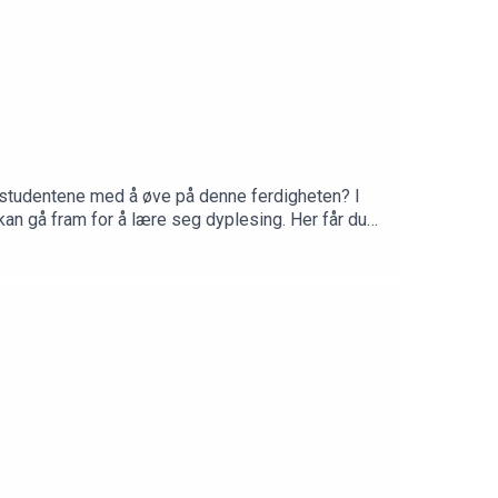
pe studentene med å øve på denne ferdigheten? I
an gå fram for å lære seg dyplesing. Her får du
esskap. Lytt og bli inspirert!