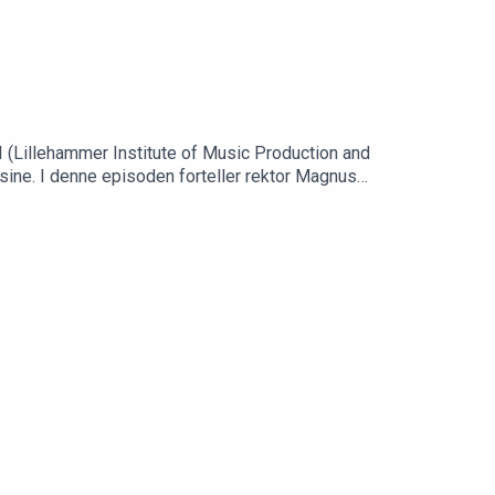
 (Lillehammer Institute of Music Production and
r Magnus
vilke utfordringer de møter – og hvilke råd de