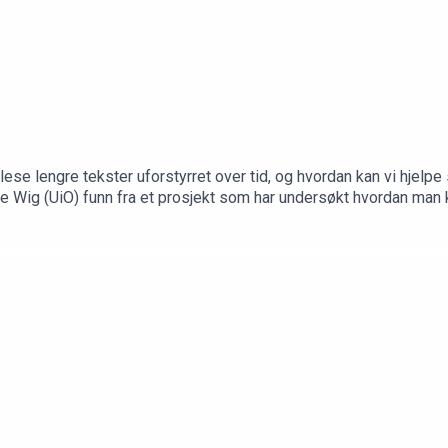
 lese lengre tekster uforstyrret over tid, og hvordan kan vi hjel
 Wig (UiO) funn fra et prosjekt som har undersøkt hvordan man k
ut valgmuligheter og distraksjoner med papirbøker og lesing i fell