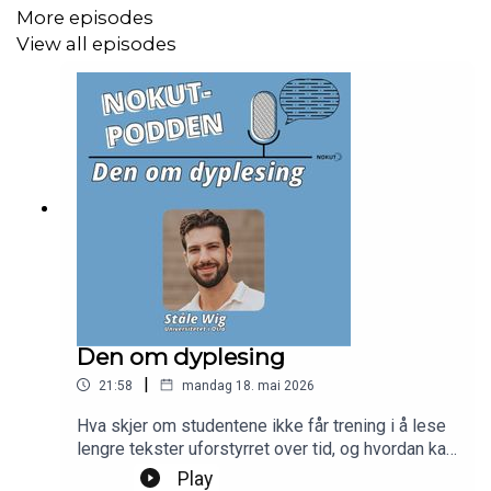
More episodes
View all episodes
Den om dyplesing
|
21:58
mandag 18. mai 2026
Hva skjer om studentene ikke får trening i å lese
lengre tekster uforstyrret over tid, og hvordan kan
vi hjelpe studentene med å øve på denne
Play