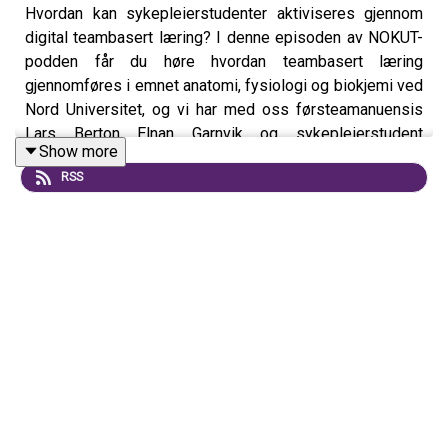
Hvordan kan sykepleierstudenter aktiviseres gjennom
digital teambasert læring? I denne episoden av NOKUT-
podden får du høre hvordan teambasert læring
gjennomføres i emnet anatomi, fysiologi og biokjemi ved
Nord Universitet, og vi har med oss førsteamanuensis
Lars Berton Elnan Garnvik og sykepleierstudent
Show more
Christoffer Elias Voldseth. De forteller hvordan
RSS
suksessfaktorer som faste grupper, lagnavn, TBL-
mesterskap og refleksjon over egen læring har ført til
godt oppmøte, godt læringsutbytte og gode resultater på
blant annet nasjonal deleksamen. Les mer om: Khronos
artikkel om resultatene på nasjonal deleksamen:
https://khrono.no/sykepleiestudentene-i-levanger-best-
i-landet/548384 Lars på Læringsfestivalen:
https://ntnu.cloud.panopto.eu/Panopto/Pages/Viewer.aspx?
id=92ea4f39-4bd7-4ad8-99bf-ad2500a930d9