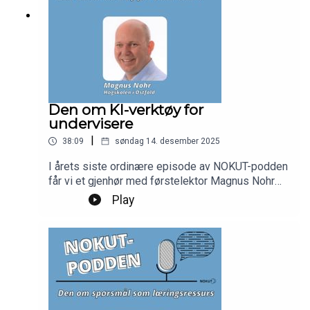
Den om KI-verktøy for
undervisere
|
38:09
søndag 14. desember 2025
I årets siste ordinære episode av NOKUT-podden
får vi et gjenhør med førstelektor Magnus Nohr
fra Høgskolen i Østfold. Han oppdaterer oss på
Play
de siste utviklingene på KI-fronten, deler funn fra
forskning på KI i UH, og reflekterer rundt egen og
studenters bruk av verktøy som NotebookLM. Vi
snakker også om personvern, institusjonelle
retningslinjer, og hvordan vi kan unngå at KI gjør
oss latere og dummere.