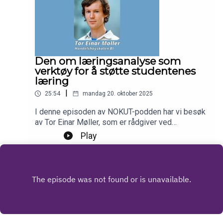
Den om læringsanalyse som
verktøy for å støtte studentenes
læring
|
25:54
mandag 20. oktober 2025
I denne episoden av NOKUT-podden har vi besøk
av Tor Einar Møller, som er rådgiver ved
Læringssenteret på Handelshøyskolen BI. Han
Play
forteller om hvordan høyskolen benytter data om
studentenes digitale aktiviteter for å motivere og
støtte dem i å oppnå læringsutbyttet.