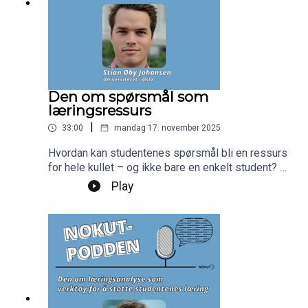
Den om spørsmål som
læringsressurs
|
33:00
mandag 17. november 2025
Hvordan kan studentenes spørsmål bli en ressurs
for hele kullet – og ikke bare en enkelt student? I
denne episoden snakker vi med Stian Øby
Play
Johansen fra Det juridiske fakultet ved
Universitetet i Oslo om hvordan digitale
diskusjonsforum og spørretimer kan bidra til
faglig dialog, delekultur og bedre læring. Vi får
høre om konkrete grep for å senke terskelen for å
stille spørsmål, og om hvordan undervisere kan
følge opp på en måte som gir verdi for mange.