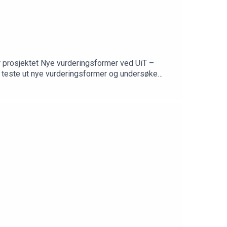
ar prosjektet Nye vurderingsformer ved UiT –
 deler erfaringer om hvordan de jobbet, hva de