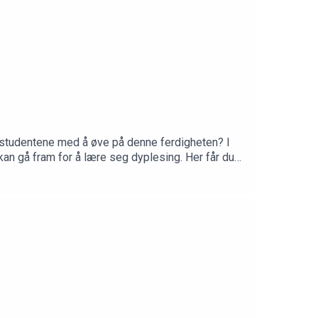
pe studentene med å øve på denne ferdigheten? I
an gå fram for å lære seg dyplesing. Her får du
esskap. Lytt og bli inspirert!