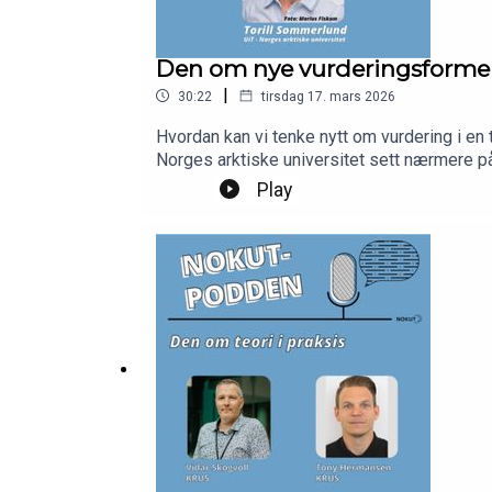
Den om nye vurderingsforme
|
30:22
tirsdag 17. mars 2026
Hvordan kan vi tenke nytt om vurdering i en
Norges arktiske universitet sett nærmere på. Gjennom 12 piloter har prosjektet samlet verdifull innsikt ved å teste ut nye vurderingsformer og und
hvordan endringer kan gjennomføres på en g
Play
fant og hva du kan pr