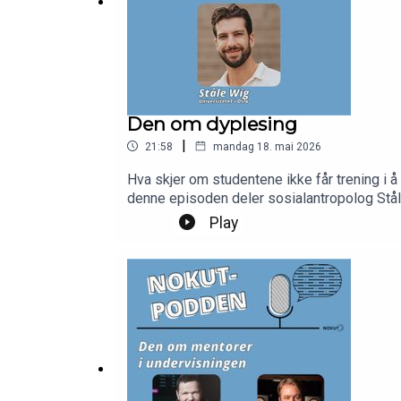
Den om dyplesing
|
21:58
mandag 18. mai 2026
Hva skjer om studentene ikke får trening i å
denne episoden deler sosialantropolog Ståle
blant annet høre om hva vi vinner på å bytte 
Play