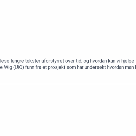
 lese lengre tekster uforstyrret over tid, og hvordan kan vi hjel
 Wig (UiO) funn fra et prosjekt som har undersøkt hvordan man k
ut valgmuligheter og distraksjoner med papirbøker og lesing i fell