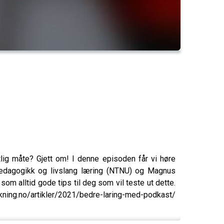
ig måte? Gjett om! I denne episoden får vi høre
r pedagogikk og livslang læring (NTNU) og Magnus
om alltid gode tips til deg som vil teste ut dette.
.no/artikler/2021/bedre-laring-med-podkast/