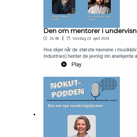
Den om mentorer i undervis
|
26:48
torsdag 23. april 2026
Hva skjer når de største navnene i musikkb
Industries) henter de jevnlig inn anerkjente artister, låtsk
Beite og studieprogramleder og in-house me
Play
har til andre institusjoner som vil prøve noe