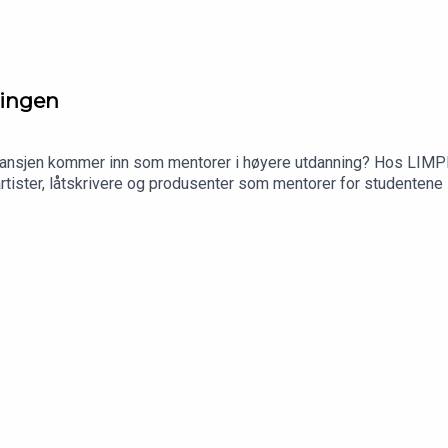
ningen
ransjen kommer inn som mentorer i høyere utdanning? Hos LIMPI
rivere og produsenter som mentorer for studentene sine. I denne episoden forteller rekto
ntor Amund Bjørklund om hvordan ordningen fungerer i praksis, h
 liknende.