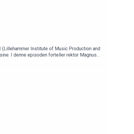
 (Lillehammer Institute of Music Production and
r Magnus
vilke utfordringer de møter – og hvilke råd de