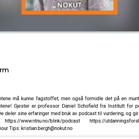
orm
ntene må kunne fagstoffet, men også formidle det på en muntl
tene! Gjester er professor Daniel Schofield fra Institutt fo
deler sine erfaringer med bruk av podcast til vurdering, og gir s
/www.ntnu.no/blink/podcast https://utdanningsforskning
ur Tips: kristian.bergh@nokut.no