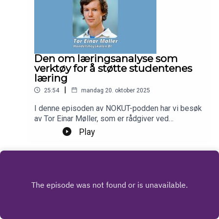
Den om læringsanalyse som
verktøy for å støtte studentenes
læring
|
25:54
mandag 20. oktober 2025
I denne episoden av NOKUT-podden har vi besøk
av Tor Einar Møller, som er rådgiver ved
Læringssenteret på Handelshøyskolen BI. Han
Play
forteller om hvordan høyskolen benytter data om
studentenes digitale aktiviteter for å motivere og
støtte dem i å oppnå læringsutbyttet.