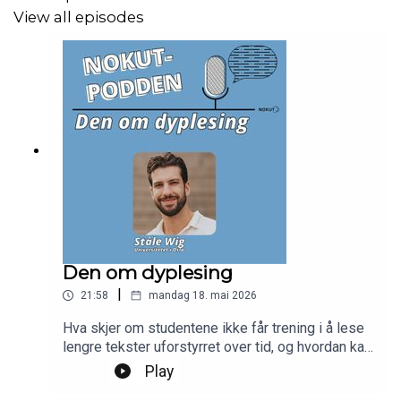
View all episodes
Den om dyplesing
|
21:58
mandag 18. mai 2026
Hva skjer om studentene ikke får trening i å lese
lengre tekster uforstyrret over tid, og hvordan kan
vi hjelpe studentene med å øve på denne
Play
ferdigheten? I denne episoden deler