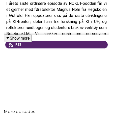
I årets siste ordinære episode av NOKUT-podden får vi
et gjenhør med førstelektor Magnus Nohr fra Høgskolen
i Østfold. Han oppdaterer oss på de siste utviklingene
på KI-fronten, deler funn fra forskning på KI i UH, og
reflekterer rundt egen og studenters bruk av verktøy som
NotebookLM. Vi snakker også om personvern,
Show more
institusjonelle retningslinjer, og hvordan vi kan unngå at
RSS
KI gjør oss latere og dummere.
More episodes