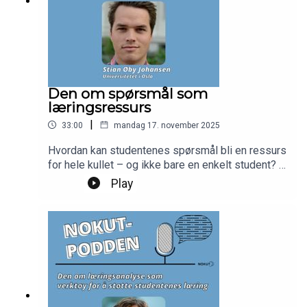
Den om spørsmål som
læringsressurs
|
33:00
mandag 17. november 2025
Hvordan kan studentenes spørsmål bli en ressurs
for hele kullet – og ikke bare en enkelt student? I
denne episoden snakker vi med Stian Øby
Play
Johansen fra Det juridiske fakultet ved
Universitetet i Oslo om hvordan digitale
diskusjonsforum og spørretimer kan bidra til
faglig dialog, delekultur og bedre læring. Vi får
høre om konkrete grep for å senke terskelen for å
stille spørsmål, og om hvordan undervisere kan
følge opp på en måte som gir verdi for mange.