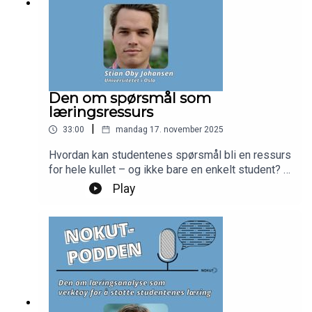
Den om spørsmål som
læringsressurs
|
33:00
mandag 17. november 2025
Hvordan kan studentenes spørsmål bli en ressurs
for hele kullet – og ikke bare en enkelt student? I
denne episoden snakker vi med Stian Øby
Play
Johansen fra Det juridiske fakultet ved
Universitetet i Oslo om hvordan digitale
diskusjonsforum og spørretimer kan bidra til
faglig dialog, delekultur og bedre læring. Vi får
høre om konkrete grep for å senke terskelen for å
stille spørsmål, og om hvordan undervisere kan
følge opp på en måte som gir verdi for mange.