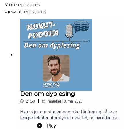
More episodes
View all episodes
Den om dyplesing
|
21:58
mandag 18. mai 2026
Hva skjer om studentene ikke får trening i å lese
lengre tekster uforstyrret over tid, og hvordan kan
vi hjelpe studentene med å øve på denne
Play