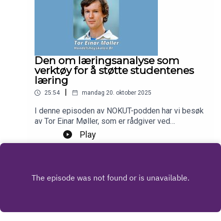
Den om læringsanalyse som
verktøy for å støtte studentenes
læring
|
25:54
mandag 20. oktober 2025
I denne episoden av NOKUT-podden har vi besøk
av Tor Einar Møller, som er rådgiver ved
Læringssenteret på Handelshøyskolen BI. Han
Play
forteller om hvordan høyskolen benytter data om
studentenes digitale aktiviteter for å motivere og
støtte dem i å oppnå læringsutbyttet.