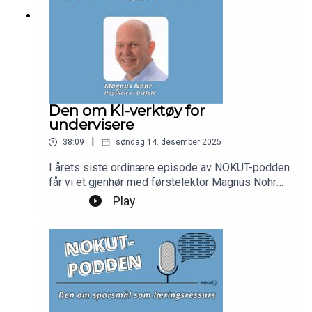
Den om KI-verktøy for
undervisere
|
38:09
søndag 14. desember 2025
I årets siste ordinære episode av NOKUT-podden
får vi et gjenhør med førstelektor Magnus Nohr
fra Høgskolen i Østfold. Han oppdaterer oss på
Play
de siste utviklingene på KI-fronten, deler funn fra
forskning på KI i UH, og reflekterer rundt egen og
studenters bruk av verktøy som NotebookLM. Vi
snakker også om personvern, institusjonelle
retningslinjer, og hvordan vi kan unngå at KI gjør
oss latere og dummere.