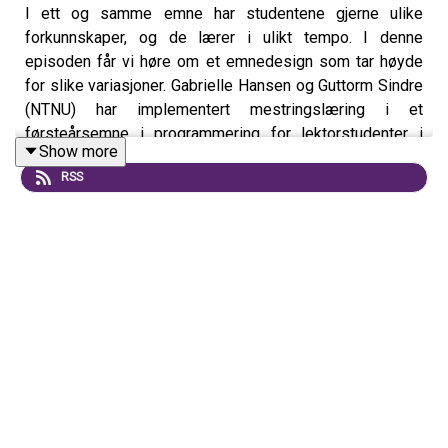
I ett og samme emne har studentene gjerne ulike
forkunnskaper, og de lærer i ulikt tempo. I denne
episoden får vi høre om et emnedesign som tar høyde
for slike variasjoner. Gabrielle Hansen og Guttorm Sindre
(NTNU) har implementert mestringslæring i et
førsteårsemne i programmering for lektorstudenter i
Show more
realfag. Her jobber studentene seg oppover en
RSS
mestringsstige, og automatiserte tester viser om de er
klare for å gå videre til neste trinn. På den måten får
studentene tatt ansvar for sin egen progresjon og
planlagt sin egen læring. Vi får høre både om
undervisernes egne erfaringer og om funn fra
forskningsprosjektet som fulgte emnet. Ressurser:
Emnebeskrivelse:
https://www.ntnu.no/studier/emner/IT1001#tab=omEmnet
Les mer om prosjektet her:
https://www.ntnu.no/ojs/index.php/lol/article/view/5876