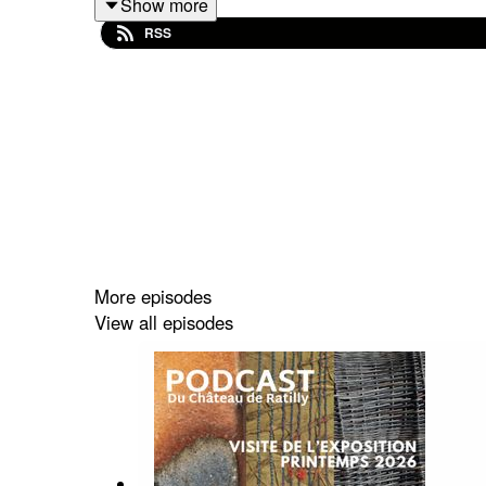
Show more
RSS
https://chateauderatilly.fr/podcast-exposition-de-
More episodes
View all episodes