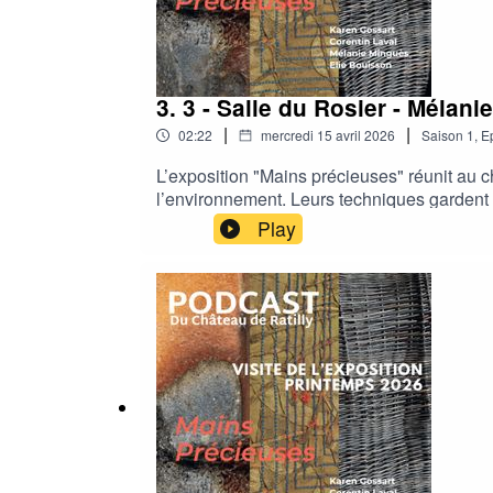
3. 3 - Salle du Rosier - Mélan
|
|
02:22
mercredi 15 avril 2026
Saison
1
,
E
L’exposition "Mains précieuses" réunit au châ
l’environnement. Leurs techniques gardent le
essentiels dans leur processus de création.
Play