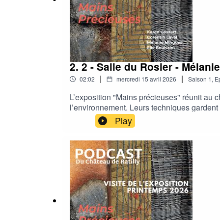
2. 2 - Salle du Rosier - Méla
|
|
02:02
mercredi 15 avril 2026
Saison
1
,
E
L’exposition "Mains précieuses" réunit au châ
l’environnement. Leurs techniques gardent le
essentiels dans leur processus de création.
Play