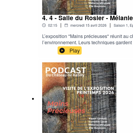
4. 4 - Salle du Rosier - Mélan
|
|
02:15
mercredi 15 avril 2026
Saison
1
,
E
L’exposition "Mains précieuses" réunit au châ
l’environnement. Leurs techniques gardent le
essentiels dans leur processus de création.
Play