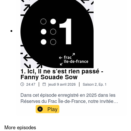
1. Ici, il ne s’est rien passé -
Fanny Souade Sow
|
|
24:47
jeudi 9 avril 2026
Saison
2
,
Ep.
1
Dans cet épisode enregistré en 2025 dans les
Réserves du Frac Île-de-France, notre invitée
Madjid Guitoune, non voyant, explore de manière
Play
tactile l’œuvre de l’artiste Fanny Souade Sow :
Ici, il ne s’est rien passé (2018–2023).L’œuvre
devient le point de départ d’une réflexion sur les
More episodes