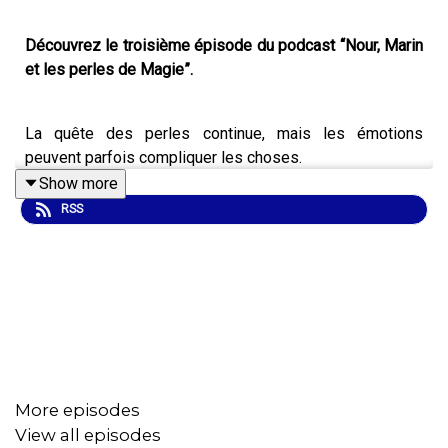
Découvrez le troisième épisode du podcast “Nour, Marin
et les perles de Magie”.
La quête des perles continue, mais les émotions
peuvent parfois compliquer les choses.
Show more
Lorsque la colère de Zéphir éclate, Nour et Marin doivent
RSS
apprendre à comprendre ce qu’il·elle ressentent… et à
trouver une solution ensemble.
Une aventure qui pourrait bien leur réserver une nouvelle
surprise magique…
→ Téléchargez le
livret pédagogique
de la série !
Ce
More episodes
livret destiné aux adultes, permet de prolonger les
View all episodes
échanges et d' accompagner les enfants dans le