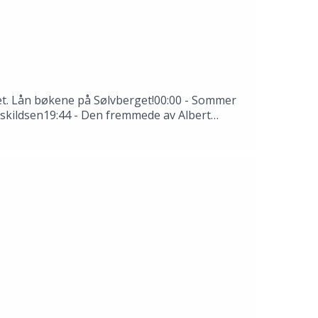
 det. Lån bøkene på Sølvberget!00:00 - Sommer
 Askildsen19:44 - Den fremmede av Albert
rkende: Thale Dobbert, Hannah Ersland, Tomas