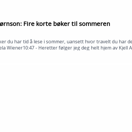
ørnson: Fire korte bøker til sommeren
ker du har tid å lese i sommer, uansett hvor travelt du har
ela Wiener10:47 - Heretter følger jeg deg helt hjem av Kjell
stjerne Bjørnson---Innspilt i Stavanger i juni 2026.Medvi
n: Tomas Gustafsson og Åsmund Ådnøy.