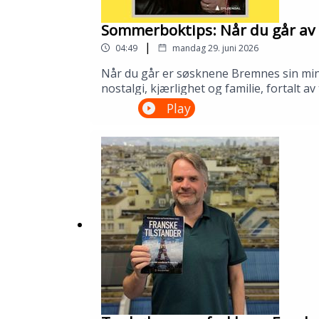
Sommerboktips: Når du går av 
|
04:49
mandag 29. juni 2026
Når du går er søsknene Bremnes sin minne
nostalgi, kjærlighet og familie, fortalt 
biblioteket ditt!---Innspilt på Kopervik
Play
om Sølvberget: https://www.sølvberget.