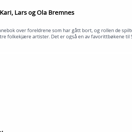
Kari, Lars og Ola Bremnes
bok over foreldrene som har gått bort, og rollen de spilte
av tre folkekjære artister. Det er også en av favorittbøkene t
 bibliotek i april 2026.Medvirkende: Synne Fredriksen og To
no