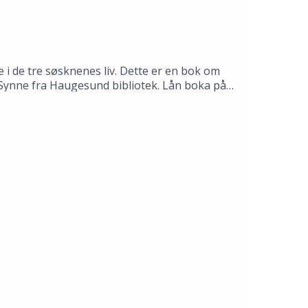
 i de tre søsknenes liv. Dette er en bok om
il Synne fra Haugesund bibliotek. Lån boka på
mas Gustafsson.Produksjon: Åsmund Ådnøy.Alt