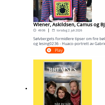
Wiener, Askildsen, Camus og Bj
|
49:06
torsdag 2. juli 2026
Sølvbergets formidlere tipser om fire bø
og lesing02:36 - Huaco-portrett av Gabri
Camus32:51 - Synnøve Solbakken av Bjørn
Play
Gustafsson og Åsmund Ådnøy.Produksjo