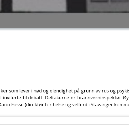
er som lever i nød og elendighet på grunn av rus og psykisk
t inviterte til debatt. Deltakerne er brannverninspektør Ø
Karin Fosse (direktør for helse og velferd i Stavanger kommu