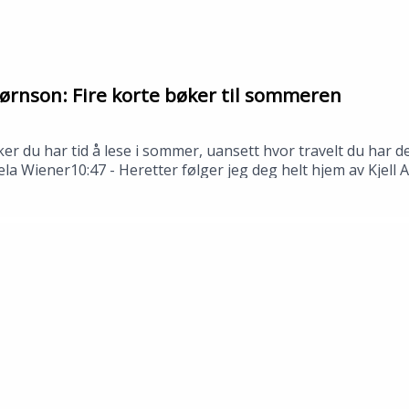
ørnson: Fire korte bøker til sommeren
ker du har tid å lese i sommer, uansett hvor travelt du har
ela Wiener10:47 - Heretter følger jeg deg helt hjem av Kjell
stjerne Bjørnson---Innspilt i Stavanger i juni 2026.Medvi
n: Tomas Gustafsson og Åsmund Ådnøy.