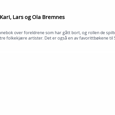
Kari, Lars og Ola Bremnes
bok over foreldrene som har gått bort, og rollen de spilte
av tre folkekjære artister. Det er også en av favorittbøkene t
 bibliotek i april 2026.Medvirkende: Synne Fredriksen og To
no