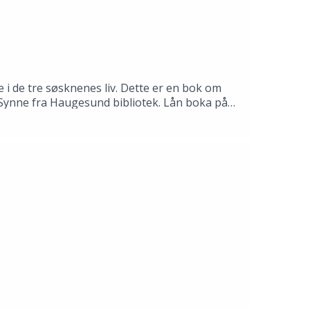
 i de tre søsknenes liv. Dette er en bok om
il Synne fra Haugesund bibliotek. Lån boka på
mas Gustafsson.Produksjon: Åsmund Ådnøy.Alt