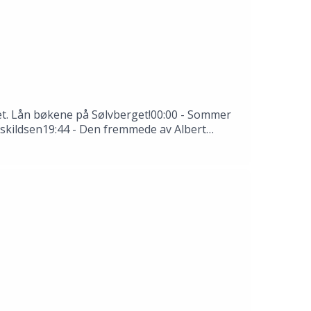
 det. Lån bøkene på Sølvberget!00:00 - Sommer
 Askildsen19:44 - Den fremmede av Albert
rkende: Thale Dobbert, Hannah Ersland, Tomas