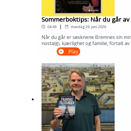
Sommerboktips: Når du går av 
|
04:49
mandag 29. juni 2026
Når du går er søsknene Bremnes sin minne
nostalgi, kjærlighet og familie, fortalt 
biblioteket ditt!---Innspilt på Kopervik
Play
om Sølvberget: https://www.sølvberget.