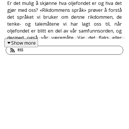
Er det mulig å skjønne hva oljefondet er og hva det
gjør med oss? «Rikdommens språk» prøver å forstå
det språket vi bruker om denne rikdommen, de
tenke- og talemåtene vi har lagt oss til, når
oljefondet er blitt en del av vår samfunnsorden, og
dermed også vår væremåte. Var det flaks eller
Show more
dyktighet? Hva slags drømmer og fremtidsvyer fins
RSS
der? Kan oljefondet omsettes til lykke eller
levevilkår? Hva skjuler rikdommens språk, hva fins
det ikke ord for der? Forskere og skjønnlitterære
forfattere bidrar til boka. Er det poeten eller
økonomen som kommer med det mest egnede
språket? Med forfatter Cathrine Knudsen, økonom
Klaus Mohn og redaktør Knut Christian Myhre i
samtale med Brita Strand Rangnes. Dette er et
opptak fra Stavanger sakprosafestival, som er et
samarbeid mellom NFFO (Norsk faglitterær
forfatter- og oversetterforening), Kåkå
kverulantkatedralen, Sølvberget bibliotek og