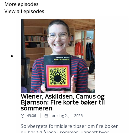
More episodes
kulturhus og Bokhuset.
View all episodes
Wiener, Askildsen, Camus og
Bjørnson: Fire korte bøker til
sommeren
|
49:06
torsdag 2. juli 2026
Sølvbergets formidlere tipser om fire bøker
du har tid å lese i sommer, uansett hvor