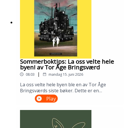
Gustafsson og Ingris Bie
HelgesenProduksjon: Åsmund Ådnøy.Alt om
Sølvberget: https://www.sølvberget.no
Sommerboktips: La oss velte hele
byen! av Tor Åge Bringsværd
|
08:03
mandag 15. juni 2026
La oss velte hele byen ble en av Tor Åge
Bringsværds siste bøker. Dette er en
dystopisk ungdomsroman fra en ødelagt og
Play
urettferdig verden. Men den er slett ikke uten
håp. Lån den på biblioteket ditt!---Innspilt på
Sandnes bibliotek i april 2026.Medvirkende:
Ellen Vinje og Åsmund Ådnøy.Produksjon:
Åsmund Ådnøy.Alt om Sølvberget: