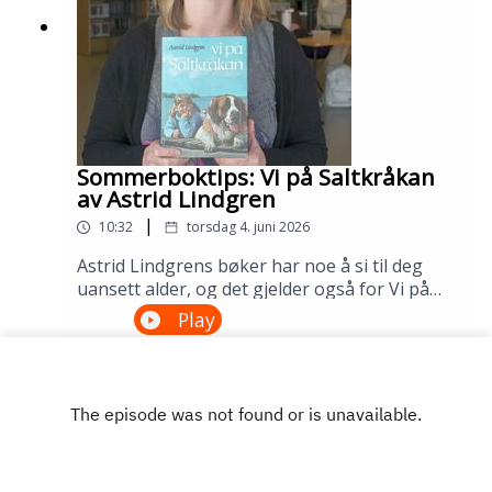
Sommerboktips: Vi på Saltkråkan
av Astrid Lindgren
|
10:32
torsdag 4. juni 2026
Astrid Lindgrens bøker har noe å si til deg
uansett alder, og det gjelder også for Vi på
Saltkråkan. Dette er den eneste Lindgren-
Play
boken som ble skrevet etter filmatiseringen,
og historien om skjærgårdslivet utenfor
Stockholm treffer generasjon etter
generasjon. Lån den på biblioteket ditt!---
Innspilt på Sandnes bibliotek i april
2026.Medvirkende: Maria Aano Reme og
Åsmund Ådnøy.Produksjon: Åsmund Ådnøy.