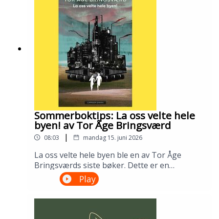
bibliotek i april 2026.Medvirkende: Tomas
Gustafsson og Ingris Bie
HelgesenProduksjon: Åsmund Ådnøy.Alt om
Sølvberget: https://www.sølvberget.no
Sommerboktips: La oss velte hele
byen! av Tor Åge Bringsværd
|
08:03
mandag 15. juni 2026
La oss velte hele byen ble en av Tor Åge
Bringsværds siste bøker. Dette er en
dystopisk ungdomsroman fra en ødelagt og
Play
urettferdig verden. Men den er slett ikke uten
håp. Lån den på biblioteket ditt!---Innspilt på
Sandnes bibliotek i april 2026.Medvirkende:
Ellen Vinje og Åsmund Ådnøy.Produksjon: