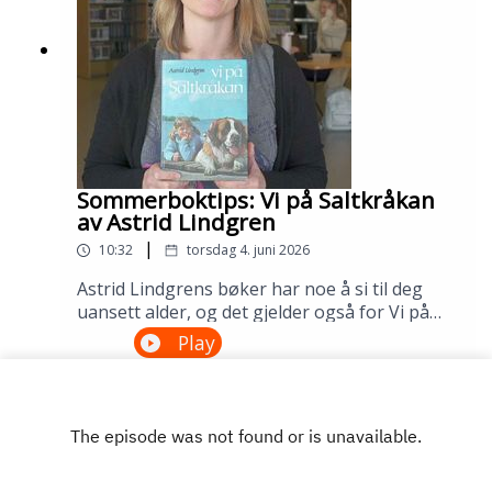
Sølvberget: https://www.sølvberget.no
Sommerboktips: Vi på Saltkråkan
av Astrid Lindgren
|
10:32
torsdag 4. juni 2026
Astrid Lindgrens bøker har noe å si til deg
uansett alder, og det gjelder også for Vi på
Saltkråkan. Dette er den eneste Lindgren-
Play
boken som ble skrevet etter filmatiseringen,
og historien om skjærgårdslivet utenfor
Stockholm treffer generasjon etter
generasjon. Lån den på biblioteket ditt!---
Innspilt på Sandnes bibliotek i april
2026.Medvirkende: Maria Aano Reme og