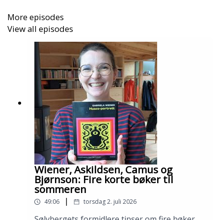
More episodes
View all episodes
Wiener, Askildsen, Camus og
Bjørnson: Fire korte bøker til
sommeren
|
49:06
torsdag 2. juli 2026
Sølvbergets formidlere tipser om fire bøker