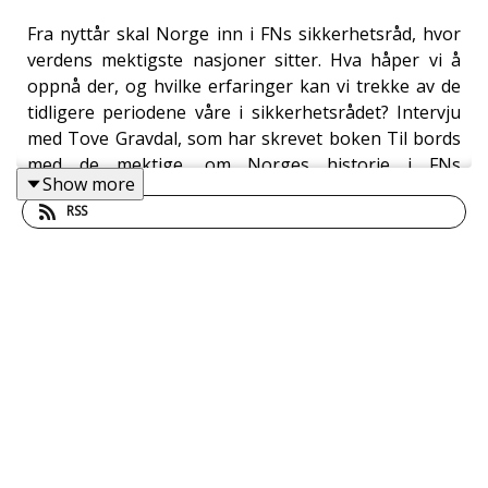
Fra nyttår skal Norge inn i FNs sikkerhetsråd, hvor
verdens mektigste nasjoner sitter. Hva håper vi å
oppnå der, og hvilke erfaringer kan vi trekke av de
tidligere periodene våre i sikkerhetsrådet? Intervju
med Tove Gravdal, som har skrevet boken Til bords
med de mektige, om Norges historie i FNs
Show more
sikkerhetsråd. -- Telefonintervjuet er innspilt på
RSS
Sølvberget 18. november 2020. Medvirkende: Tove
Gravdal og Malgorzata Tumidajewicz Hauge
Produksjon: Åsmund Ådnøy