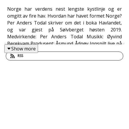
Norge har verdens nest lengste kystlinje og er
omgitt av fire hav. Hvordan har havet formet Norge?
Per Anders Todal skriver om det i boka Havlandet,
og var gjest på Sølvberget høsten 2019.
Medvirkende: Per Anders Todal Musikk: Øyvind
Berekvam Produsent: Åsmund Ådnøy Innspilt live på
Show more
Sølvberget høsten 2019. Mikset i Audacity. --- Vil du
RSS
ha flere anbefalinger fra oss? Sjekk https://www.xn--
slvberget-l8a.no/Anbefalinger