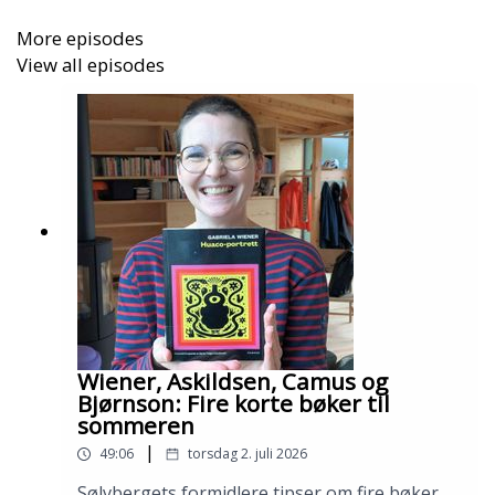
More episodes
View all episodes
Wiener, Askildsen, Camus og
Bjørnson: Fire korte bøker til
sommeren
|
49:06
torsdag 2. juli 2026
Sølvbergets formidlere tipser om fire bøker