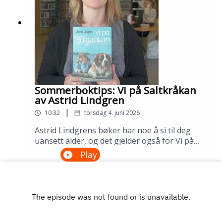
Sølvberget: https://www.sølvberget.no
Sommerboktips: Vi på Saltkråkan
av Astrid Lindgren
|
10:32
torsdag 4. juni 2026
Astrid Lindgrens bøker har noe å si til deg
uansett alder, og det gjelder også for Vi på
Saltkråkan. Dette er den eneste Lindgren-
Play
boken som ble skrevet etter filmatiseringen,
og historien om skjærgårdslivet utenfor
Stockholm treffer generasjon etter
generasjon. Lån den på biblioteket ditt!---
Innspilt på Sandnes bibliotek i april
2026.Medvirkende: Maria Aano Reme og