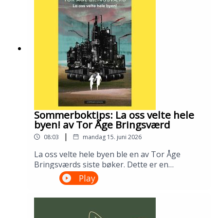
bibliotek i april 2026.Medvirkende: Tomas
Gustafsson og Ingris Bie
HelgesenProduksjon: Åsmund Ådnøy.Alt om
Sølvberget: https://www.sølvberget.no
Sommerboktips: La oss velte hele
byen! av Tor Åge Bringsværd
|
08:03
mandag 15. juni 2026
La oss velte hele byen ble en av Tor Åge
Bringsværds siste bøker. Dette er en
dystopisk ungdomsroman fra en ødelagt og
Play
urettferdig verden. Men den er slett ikke uten
håp. Lån den på biblioteket ditt!---Innspilt på
Sandnes bibliotek i april 2026.Medvirkende:
Ellen Vinje og Åsmund Ådnøy.Produksjon: