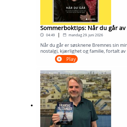
Sommerboktips: Når du går av 
|
04:49
mandag 29. juni 2026
Når du går er søsknene Bremnes sin minne
nostalgi, kjærlighet og familie, fortalt 
biblioteket ditt!---Innspilt på Kopervik
Play
om Sølvberget: https://www.sølvberget.