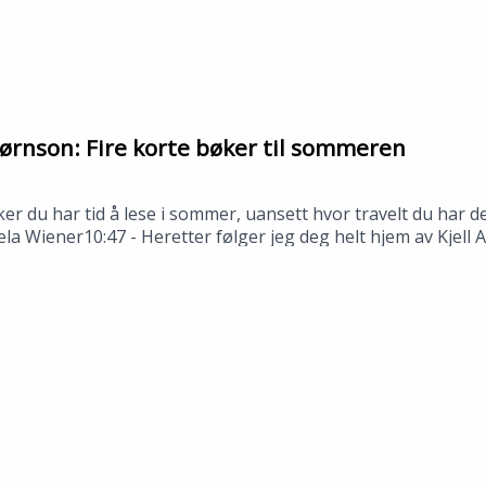
ørnson: Fire korte bøker til sommeren
ker du har tid å lese i sommer, uansett hvor travelt du har
ela Wiener10:47 - Heretter følger jeg deg helt hjem av Kjell
stjerne Bjørnson---Innspilt i Stavanger i juni 2026.Medvi
n: Tomas Gustafsson og Åsmund Ådnøy.