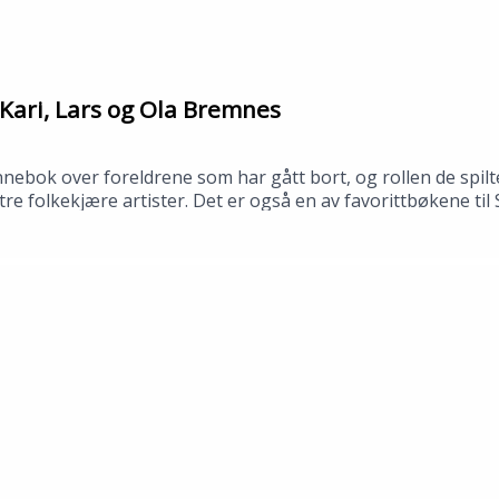
Kari, Lars og Ola Bremnes
bok over foreldrene som har gått bort, og rollen de spilte
av tre folkekjære artister. Det er også en av favorittbøkene t
 bibliotek i april 2026.Medvirkende: Synne Fredriksen og To
no