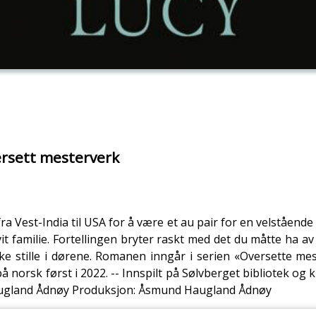
ersett mesterverk
st-India til USA for å være et au pair for en velstående h
it familie. Fortellingen bryter raskt med det du måtte ha 
ikke stille i dørene. Romanen inngår i serien «Oversette m
å norsk først i 2022. -- Innspilt på Sølvberget bibliotek o
ugland Ådnøy Produksjon: Åsmund Haugland Ådnøy