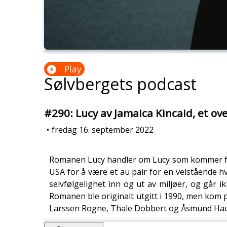
Play
Sølvbergets podcast
#290: Lucy av Jamaica Kincaid, et ov
•
fredag 16. september 2022
Romanen Lucy handler om Lucy som kommer fra Ve
USA for å være et au pair for en velstående hv
selvfølgelighet inn og ut av miljøer, og går 
Romanen ble originalt utgitt i 1990, men kom p
Larssen Rogne, Thale Dobbert og Åsmund Ha