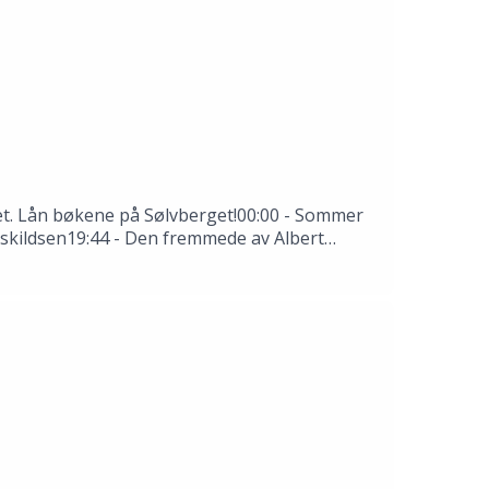
 det. Lån bøkene på Sølvberget!00:00 - Sommer
 Askildsen19:44 - Den fremmede av Albert
rkende: Thale Dobbert, Hannah Ersland, Tomas