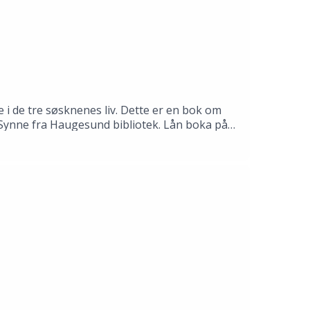
 i de tre søsknenes liv. Dette er en bok om
il Synne fra Haugesund bibliotek. Lån boka på
mas Gustafsson.Produksjon: Åsmund Ådnøy.Alt