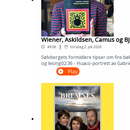
Wiener, Askildsen, Camus og Bj
|
49:06
torsdag 2. juli 2026
Sølvbergets formidlere tipser om fire bø
og lesing02:36 - Huaco-portrett av Gabri
Camus32:51 - Synnøve Solbakken av Bjørn
Play
Gustafsson og Åsmund Ådnøy.Produksjo