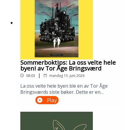
Gustafsson og Ingris Bie
HelgesenProduksjon: Åsmund Ådnøy.Alt om
Sølvberget: https://www.sølvberget.no
Sommerboktips: La oss velte hele
byen! av Tor Åge Bringsværd
|
08:03
mandag 15. juni 2026
La oss velte hele byen ble en av Tor Åge
Bringsværds siste bøker. Dette er en
dystopisk ungdomsroman fra en ødelagt og
Play
urettferdig verden. Men den er slett ikke uten
håp. Lån den på biblioteket ditt!---Innspilt på
Sandnes bibliotek i april 2026.Medvirkende:
Ellen Vinje og Åsmund Ådnøy.Produksjon:
Åsmund Ådnøy.Alt om Sølvberget: