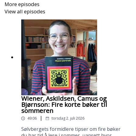
More episodes
View all episodes
Wiener, Askildsen, Camus og
Bjørnson: Fire korte bøker til
sommeren
|
49:06
torsdag 2. juli 2026
Sølvbergets formidlere tipser om fire bøker
du har tid å lese i sommer, uansett hvor