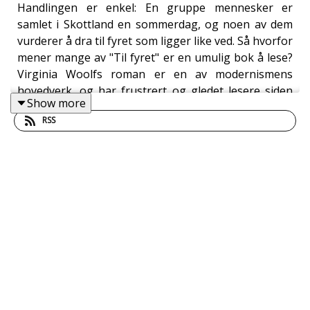
Handlingen er enkel: En gruppe mennesker er
samlet i Skottland en sommerdag, og noen av dem
vurderer å dra til fyret som ligger like ved. Så hvorfor
mener mange av "Til fyret" er en umulig bok å lese?
Virginia Woolfs roman er en av modernismens
hovedverk, og har frustrert og gledet lesere siden
Show more
1927. --- Innspilt på Sølvberget bibliotek og
RSS
kulturhus i november 2021. Medvirkende: Tomas
Gustafsson, Stine Honoré og Åsmund Ådnøy