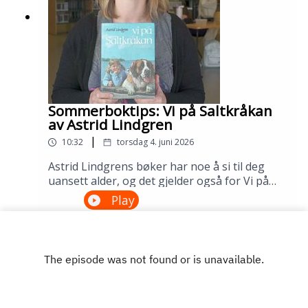
Sommerboktips: Vi på Saltkråkan
av Astrid Lindgren
|
10:32
torsdag 4. juni 2026
Astrid Lindgrens bøker har noe å si til deg
uansett alder, og det gjelder også for Vi på
Saltkråkan. Dette er den eneste Lindgren-
Play
boken som ble skrevet etter filmatiseringen,
og historien om skjærgårdslivet utenfor
Stockholm treffer generasjon etter
generasjon. Lån den på biblioteket ditt!---
Innspilt på Sandnes bibliotek i april
2026.Medvirkende: Maria Aano Reme og
Åsmund Ådnøy.Produksjon: Åsmund Ådnøy.