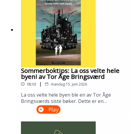
bibliotek i april 2026.Medvirkende: Tomas
Gustafsson og Ingris Bie
HelgesenProduksjon: Åsmund Ådnøy.Alt om
Sølvberget: https://www.sølvberget.no
Sommerboktips: La oss velte hele
byen! av Tor Åge Bringsværd
|
08:03
mandag 15. juni 2026
La oss velte hele byen ble en av Tor Åge
Bringsværds siste bøker. Dette er en
dystopisk ungdomsroman fra en ødelagt og
Play
urettferdig verden. Men den er slett ikke uten
håp. Lån den på biblioteket ditt!---Innspilt på
Sandnes bibliotek i april 2026.Medvirkende:
Ellen Vinje og Åsmund Ådnøy.Produksjon: