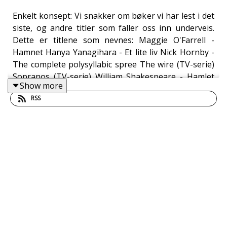
Enkelt konsept: Vi snakker om bøker vi har lest i det
siste, og andre titler som faller oss inn underveis.
Dette er titlene som nevnes: Maggie O'Farrell -
Hamnet Hanya Yanagihara - Et lite liv Nick Hornby -
The complete polysyllabic spree The wire (TV-serie)
Sopranos (TV-serie) William Shakespeare - Hamlet
Show more
Lauren Groff - Matrix Haruki Murakami - Noveller
RSS
Being John Malkovich (film) Haruki Murakami -
Første person entall Haruki Murakami - Norwegian
wood Haruki Murakami - 1Q84 Haruki Murakami -
Blindepilen og den sovende kvinnen Oliver Lovrenski
- Da vi var yngre Yahya Hassan - Yahya Hassan
Maria Navarro Skaranger - Alle utlendinger har
lukka gardiner Zeshan Shakar - Tante Ulrikkes vei
Adania Shibli - En liten detalj Vetle Lid Larssen - De
stjernekyndige Joseph Conrad - Mørkets hjerte Vetle
Lid Larssen - Kjærlighet før øya synker Jon Michelet -
Jernkorset Philip Roth - Konspirasjonen mot