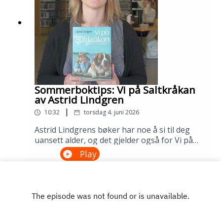
Sølvberget: https://www.sølvberget.no
Sommerboktips: Vi på Saltkråkan
av Astrid Lindgren
|
10:32
torsdag 4. juni 2026
Astrid Lindgrens bøker har noe å si til deg
uansett alder, og det gjelder også for Vi på
Saltkråkan. Dette er den eneste Lindgren-
Play
boken som ble skrevet etter filmatiseringen,
og historien om skjærgårdslivet utenfor
Stockholm treffer generasjon etter
generasjon. Lån den på biblioteket ditt!---
Innspilt på Sandnes bibliotek i april
2026.Medvirkende: Maria Aano Reme og