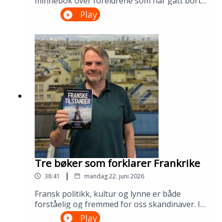
minnebok over foreldrene som har gått bort,
og rollen de spilte i de tre søsknenes liv. Dette
Play
er en bok om nostalgi, kjærlighet og familie,
fortalt av tre folkekjære artister. Det er også
en av favorittbøkene til Synne fra Haugesund
bibliotek. Lån boka på biblioteket ditt!---
Innspilt på Kopervik bibliotek i april
2026.Medvirkende: Synne Fredriksen og
Tomas Gustafsson.Produksjon: Åsmund
Ådnøy.Alt om Sølvberget:
https://www.sølvberget.no
Tre bøker som forklarer Frankrike
|
38:41
mandag 22. juni 2026
Fransk politikk, kultur og lynne er både
forståelig og fremmed for oss skandinaver. I
denne episoden guider Sølvbergets egen
Play