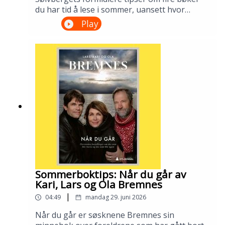
du har tid å lese i sommer, uansett hvor
travelt du har det. Lån bøkene på
Play
Sølvberget!00:00 - Sommer og lesing02:36 -
Huaco-portrett av Gabriela Wiener10:47 -
Heretter følger jeg deg helt hjem av Kjell
Askildsen19:44 - Den fremmede av Albert
Camus32:51 - Synnøve Solbakken av
Bjørnstjerne Bjørnson---Innspilt i Stavanger i
juni 2026.Medvirkende: Thale Dobbert,
Hannah Ersland, Tomas Gustafsson og
Åsmund Ådnøy.Produksjon: Tomas
Gustafsson og Åsmund Ådnøy.
Sommerboktips: Når du går av
Kari, Lars og Ola Bremnes
|
04:49
mandag 29. juni 2026
Når du går er søsknene Bremnes sin