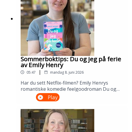
biblioteketslitteraturpris.no.00:00 Bibliotekets
litteraturpris: Delegater, krangling og
utvelgelse08:45 Alle elsker Kari av Erik
Eikehaug14:28 Ruby baby av April
Alexandersdottir16:17 Technotika av Heidi
Furre19:46 Det framande landet av Carl Frode
Tiller26:16 Ved porten til stillhetens skog av
Lars Elling32:42 Fars rygg av Niels Fredrik
Dahl---Innspilt i kinosal 5 på Sølvberget
Sommerboktips: Du og jeg på ferie
bibliotek og kulturhus i juni
av Emily Henry
2026.Medvirkende: Tomas Gustafsson, Ruth
|
05:47
mandag 8. juni 2026
Stokke Haaland og Åsmund
Ådnøy.Produksjon: Åsmund Ådnøy.
Har du sett Netflix-filmen? Emily Henrys
romantiske komedie feelgoodroman Du og
jeg på ferie er den perfekte sommerboken.
Play
Det er også en av favorittbøkene til Gjertrud
ved Karmøy bibliotek. Lån den på biblioteket
ditt!---Innspilt på Kopervik bibliotek i april
2026.Medvirkende: Gjertrud Fludal og Tomas
Gustafsson.Produksjon: Åsmund Ådnøy.Alt om