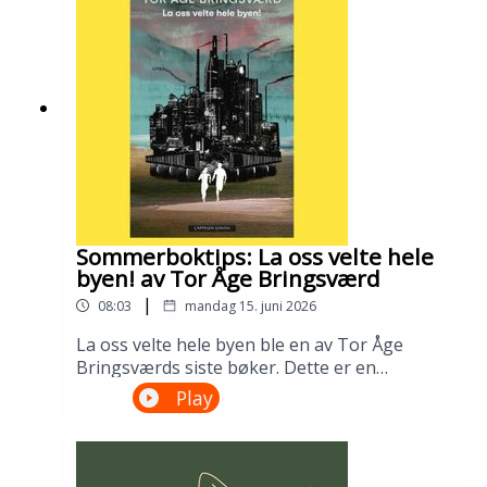
bibliotek i april 2026.Medvirkende: Tomas
Gustafsson og Ingris Bie
HelgesenProduksjon: Åsmund Ådnøy.Alt om
Sølvberget: https://www.sølvberget.no
Sommerboktips: La oss velte hele
byen! av Tor Åge Bringsværd
|
08:03
mandag 15. juni 2026
La oss velte hele byen ble en av Tor Åge
Bringsværds siste bøker. Dette er en
dystopisk ungdomsroman fra en ødelagt og
Play
urettferdig verden. Men den er slett ikke uten
håp. Lån den på biblioteket ditt!---Innspilt på
Sandnes bibliotek i april 2026.Medvirkende:
Ellen Vinje og Åsmund Ådnøy.Produksjon: