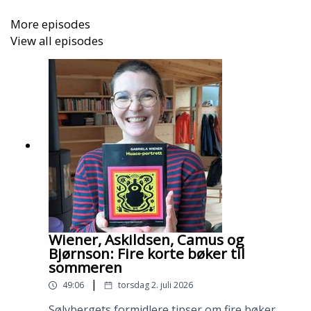
More episodes
View all episodes
Wiener, Askildsen, Camus og
Bjørnson: Fire korte bøker til
sommeren
|
49:06
torsdag 2. juli 2026
Sølvbergets formidlere tipser om fire bøker