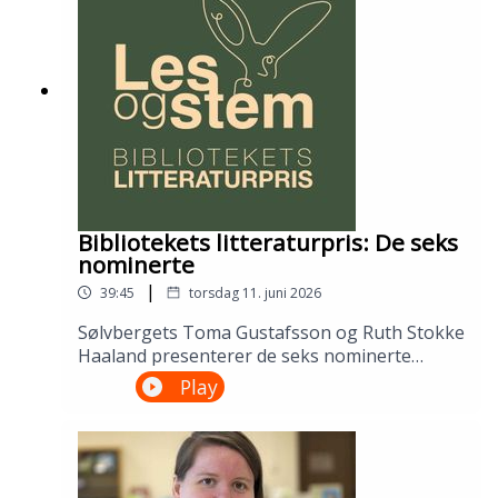
Åsmund Ådnøy.Alt om Sølvberget:
https://www.sølvberget.no
Bibliotekets litteraturpris: De seks
nominerte
|
39:45
torsdag 11. juni 2026
Sølvbergets Toma Gustafsson og Ruth Stokke
Haaland presenterer de seks nominerte
bøkene til Bibliotekets litteraturpris. Prisen
Play
ble stiftet i 2022 av de åtte største
folkebibliotekene i landet. Prisen skal gå til en
norsk bok for voksne utgitt de siste fem
årene. Du bestemmer hvem som vinner, avgi
din stemme på