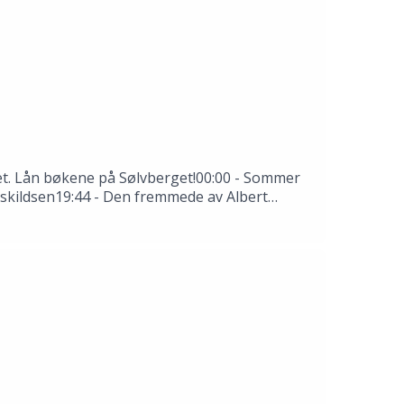
 det. Lån bøkene på Sølvberget!00:00 - Sommer
 Askildsen19:44 - Den fremmede av Albert
rkende: Thale Dobbert, Hannah Ersland, Tomas