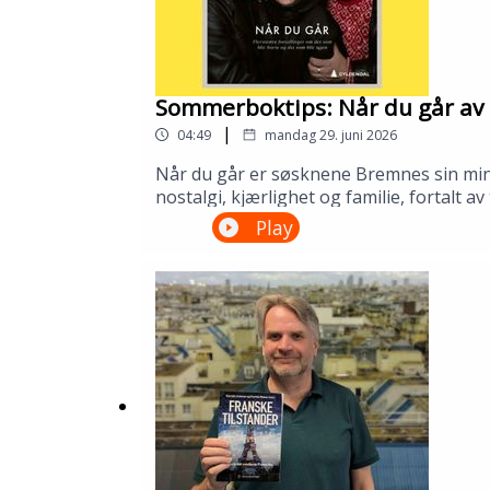
Sommerboktips: Når du går av 
|
04:49
mandag 29. juni 2026
Når du går er søsknene Bremnes sin minne
nostalgi, kjærlighet og familie, fortalt 
biblioteket ditt!---Innspilt på Kopervik
Play
om Sølvberget: https://www.sølvberget.