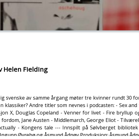
v Helen Fielding
erlig svenske av samme årgang møter tre kvinner rundt 30 fo
tt en klassiker? Andre titler som nevnes i podcasten: - Sex an
n X, Douglas Copeland - Venner for livet - Fire bryllup og
og fordom, Jane Austen - Middlemarch, George Eliot - Tilvære
ally - Kongens tale --- Innspilt på Sølvberget bibliotek
, Ingunn Øvrebø og Åsmund Ådnøy Produksjon: Åsmund Ådn