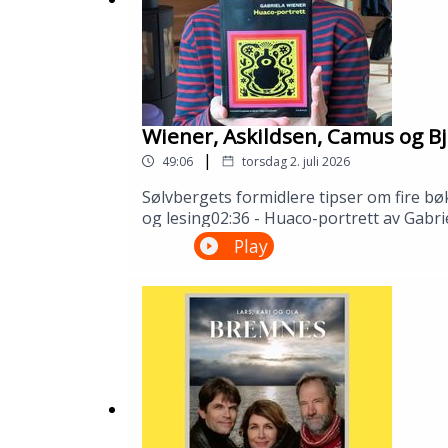
Wiener, Askildsen, Camus og Bj
|
49:06
torsdag 2. juli 2026
Sølvbergets formidlere tipser om fire bø
og lesing02:36 - Huaco-portrett av Gabri
Camus32:51 - Synnøve Solbakken av Bjørn
Play
Gustafsson og Åsmund Ådnøy.Produksjo