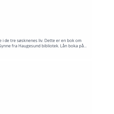
 i de tre søsknenes liv. Dette er en bok om
il Synne fra Haugesund bibliotek. Lån boka på
mas Gustafsson.Produksjon: Åsmund Ådnøy.Alt