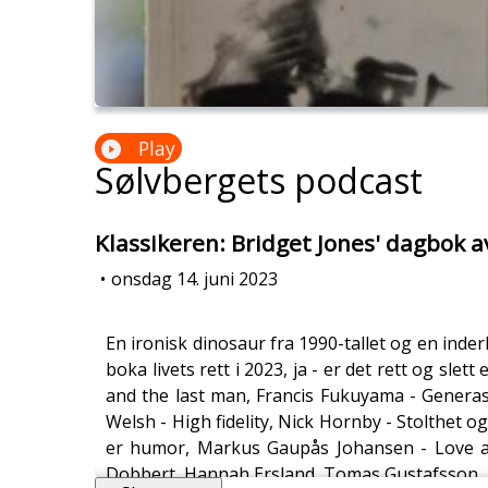
Play
Sølvbergets podcast
Klassikeren: Bridget Jones' dagbok a
•
onsdag 14. juni 2023
En ironisk dinosaur fra 1990-tallet og en ind
boka livets rett i 2023, ja - er det rett og sle
and the last man, Francis Fukuyama - Generasjo
Welsh - High fidelity, Nick Hornby - Stolthet 
er humor, Markus Gaupås Johansen - Love actu
Dobbert, Hannah Ersland, Tomas Gustafsson