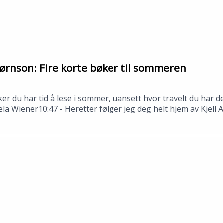
ørnson: Fire korte bøker til sommeren
ker du har tid å lese i sommer, uansett hvor travelt du har
ela Wiener10:47 - Heretter følger jeg deg helt hjem av Kjell
stjerne Bjørnson---Innspilt i Stavanger i juni 2026.Medvi
n: Tomas Gustafsson og Åsmund Ådnøy.