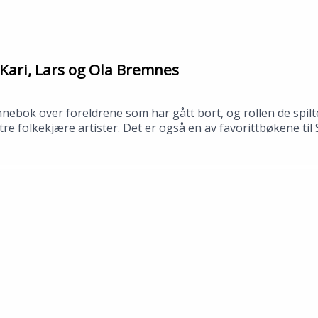
Kari, Lars og Ola Bremnes
bok over foreldrene som har gått bort, og rollen de spilte
av tre folkekjære artister. Det er også en av favorittbøkene t
 bibliotek i april 2026.Medvirkende: Synne Fredriksen og To
no