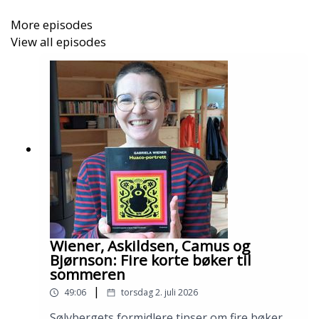
More episodes
View all episodes
Wiener, Askildsen, Camus og
Bjørnson: Fire korte bøker til
sommeren
|
49:06
torsdag 2. juli 2026
Sølvbergets formidlere tipser om fire bøker