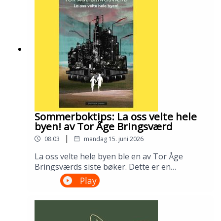
bibliotek i april 2026.Medvirkende: Tomas
Gustafsson og Ingris Bie
HelgesenProduksjon: Åsmund Ådnøy.Alt om
Sølvberget: https://www.sølvberget.no
Sommerboktips: La oss velte hele
byen! av Tor Åge Bringsværd
|
08:03
mandag 15. juni 2026
La oss velte hele byen ble en av Tor Åge
Bringsværds siste bøker. Dette er en
dystopisk ungdomsroman fra en ødelagt og
Play
urettferdig verden. Men den er slett ikke uten
håp. Lån den på biblioteket ditt!---Innspilt på
Sandnes bibliotek i april 2026.Medvirkende:
Ellen Vinje og Åsmund Ådnøy.Produksjon: