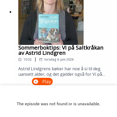
Sølvberget: https://www.sølvberget.no
Sommerboktips: Vi på Saltkråkan
av Astrid Lindgren
|
10:32
torsdag 4. juni 2026
Astrid Lindgrens bøker har noe å si til deg
uansett alder, og det gjelder også for Vi på
Saltkråkan. Dette er den eneste Lindgren-
Play
boken som ble skrevet etter filmatiseringen,
og historien om skjærgårdslivet utenfor
Stockholm treffer generasjon etter
generasjon. Lån den på biblioteket ditt!---
Innspilt på Sandnes bibliotek i april
2026.Medvirkende: Maria Aano Reme og