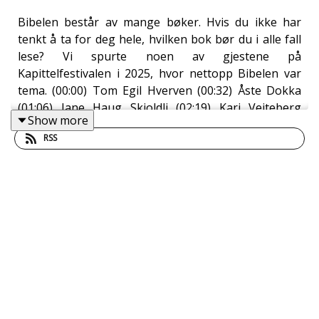
Bibelen består av mange bøker. Hvis du ikke har
tenkt å ta for deg hele, hvilken bok bør du i alle fall
lese? Vi spurte noen av gjestene på
Kapittelfestivalen i 2025, hvor nettopp Bibelen var
tema. (00:00) Tom Egil Hverven (00:32) Åste Dokka
(01:06) Jane Haug Skjoldli (02:19) Kari Veiteberg
Show more
(02:41) Thea Selliaas Thorsen (04:39) Alf Kjetil
RSS
Walgermo --- Innspilt på Sølvberget i september
2025 Medvirkende: Åste Dokka, Tom Egil Hverven,
Jane Haug Skjoldli, Thea Selliaas Thorsen, Kari
Veiteberg og Alf Kjetil Walgermo. Produksjon:
Åsmund Ådnøy Alt om Sølvberget:
https://www.sølvberget.no