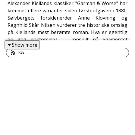
Alexander Kiellands klassiker "Garman & Worse" har
kommet i flere varianter siden førsteutgaven i 1880.
Sølvbergets forsidenerder Anne Klovning og
Ragnhild Skår Nilsen vurderer tre historiske omslag
på Kiellands mest berømte roman. Hva er egentlig
en god bokforside? --- Innspilt på Sølvberget
Show more
bibliotek og kulturhus i november 2024.
RSS
Medvirkende: Ragnhild Skår Nilsen og Anne
Klovning. Produksjon: Anne Klovning.