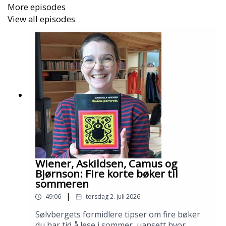
More episodes
View all episodes
Wiener, Askildsen, Camus og
Bjørnson: Fire korte bøker til
sommeren
|
49:06
torsdag 2. juli 2026
Sølvbergets formidlere tipser om fire bøker
du har tid å lese i sommer, uansett hvor