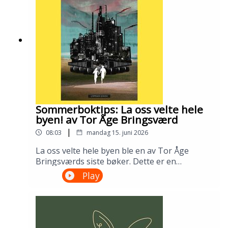
Gustafsson og Ingris Bie
HelgesenProduksjon: Åsmund Ådnøy.Alt om
Sølvberget: https://www.sølvberget.no
Sommerboktips: La oss velte hele
byen! av Tor Åge Bringsværd
|
08:03
mandag 15. juni 2026
La oss velte hele byen ble en av Tor Åge
Bringsværds siste bøker. Dette er en
dystopisk ungdomsroman fra en ødelagt og
Play
urettferdig verden. Men den er slett ikke uten
håp. Lån den på biblioteket ditt!---Innspilt på
Sandnes bibliotek i april 2026.Medvirkende:
Ellen Vinje og Åsmund Ådnøy.Produksjon:
Åsmund Ådnøy.Alt om Sølvberget: