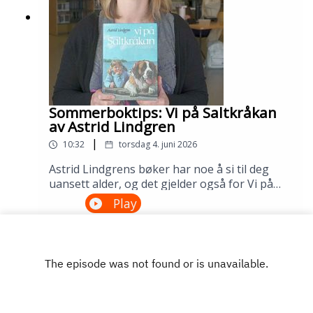
Sommerboktips: Vi på Saltkråkan
av Astrid Lindgren
|
10:32
torsdag 4. juni 2026
Astrid Lindgrens bøker har noe å si til deg
uansett alder, og det gjelder også for Vi på
Saltkråkan. Dette er den eneste Lindgren-
Play
boken som ble skrevet etter filmatiseringen,
og historien om skjærgårdslivet utenfor
Stockholm treffer generasjon etter
generasjon. Lån den på biblioteket ditt!---
Innspilt på Sandnes bibliotek i april
2026.Medvirkende: Maria Aano Reme og
Åsmund Ådnøy.Produksjon: Åsmund Ådnøy.