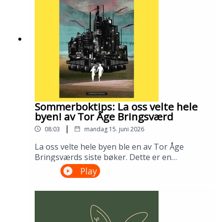
Gustafsson og Ingris Bie
HelgesenProduksjon: Åsmund Ådnøy.Alt om
Sølvberget: https://www.sølvberget.no
Sommerboktips: La oss velte hele
byen! av Tor Åge Bringsværd
|
08:03
mandag 15. juni 2026
La oss velte hele byen ble en av Tor Åge
Bringsværds siste bøker. Dette er en
dystopisk ungdomsroman fra en ødelagt og
Play
urettferdig verden. Men den er slett ikke uten
håp. Lån den på biblioteket ditt!---Innspilt på
Sandnes bibliotek i april 2026.Medvirkende:
Ellen Vinje og Åsmund Ådnøy.Produksjon:
Åsmund Ådnøy.Alt om Sølvberget: