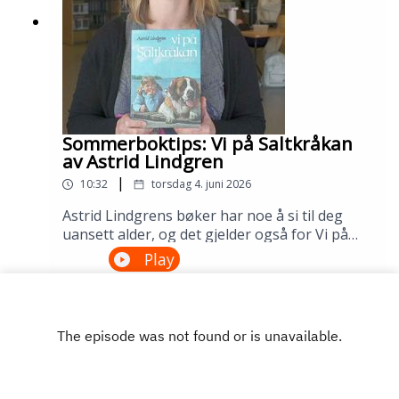
Sommerboktips: Vi på Saltkråkan
av Astrid Lindgren
|
10:32
torsdag 4. juni 2026
Astrid Lindgrens bøker har noe å si til deg
uansett alder, og det gjelder også for Vi på
Saltkråkan. Dette er den eneste Lindgren-
Play
boken som ble skrevet etter filmatiseringen,
og historien om skjærgårdslivet utenfor
Stockholm treffer generasjon etter
generasjon. Lån den på biblioteket ditt!---
Innspilt på Sandnes bibliotek i april
2026.Medvirkende: Maria Aano Reme og
Åsmund Ådnøy.Produksjon: Åsmund Ådnøy.