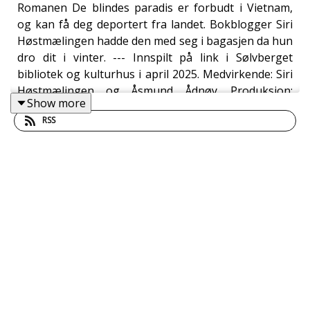
Romanen De blindes paradis er forbudt i Vietnam,
og kan få deg deportert fra landet. Bokblogger Siri
Høstmælingen hadde den med seg i bagasjen da hun
dro dit i vinter. --- Innspilt på link i Sølvberget
bibliotek og kulturhus i april 2025. Medvirkende: Siri
Høstmælingen og Åsmund Ådnøy. Produksjon:
Show more
Åsmund Ådnøy.
RSS