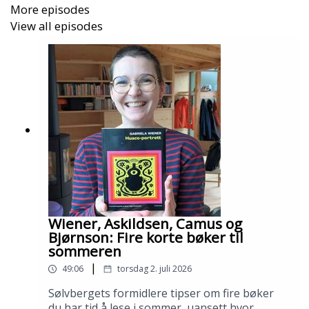
More episodes
View all episodes
Wiener, Askildsen, Camus og
Bjørnson: Fire korte bøker til
sommeren
|
49:06
torsdag 2. juli 2026
Sølvbergets formidlere tipser om fire bøker
du har tid å lese i sommer, uansett hvor