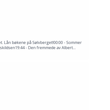
 det. Lån bøkene på Sølvberget!00:00 - Sommer
 Askildsen19:44 - Den fremmede av Albert
rkende: Thale Dobbert, Hannah Ersland, Tomas