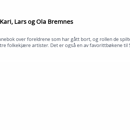
Kari, Lars og Ola Bremnes
bok over foreldrene som har gått bort, og rollen de spilte
av tre folkekjære artister. Det er også en av favorittbøkene t
 bibliotek i april 2026.Medvirkende: Synne Fredriksen og To
no