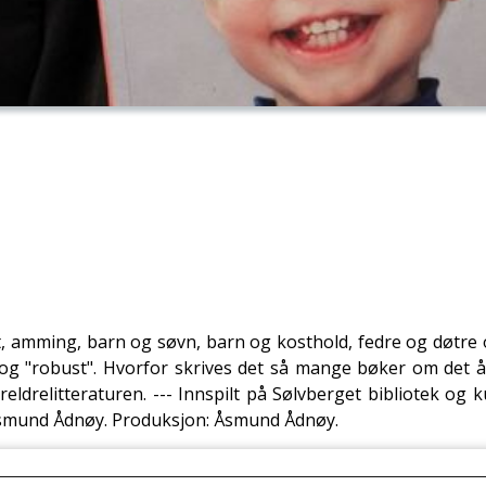
t, amming, barn og søvn, barn og kosthold, fedre og døtre
 og "robust". Hvorfor skrives det så mange bøker om det å 
reldrelitteraturen. --- Innspilt på Sølvberget bibliotek og
smund Ådnøy. Produksjon: Åsmund Ådnøy.