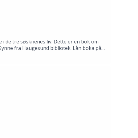
 i de tre søsknenes liv. Dette er en bok om
il Synne fra Haugesund bibliotek. Lån boka på
mas Gustafsson.Produksjon: Åsmund Ådnøy.Alt