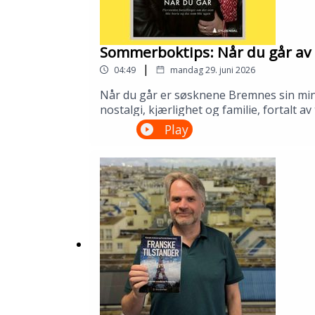
Sommerboktips: Når du går av 
|
04:49
mandag 29. juni 2026
Når du går er søsknene Bremnes sin minne
nostalgi, kjærlighet og familie, fortalt 
biblioteket ditt!---Innspilt på Kopervik
Play
om Sølvberget: https://www.sølvberget.