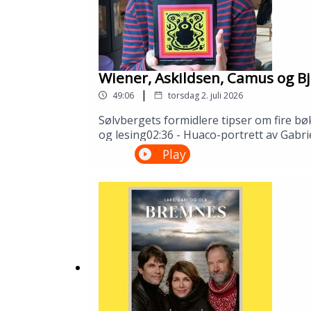
Wiener, Askildsen, Camus og Bj
|
49:06
torsdag 2. juli 2026
Sølvbergets formidlere tipser om fire bø
og lesing02:36 - Huaco-portrett av Gabri
Camus32:51 - Synnøve Solbakken av Bjørn
Play
Gustafsson og Åsmund Ådnøy.Produksjo