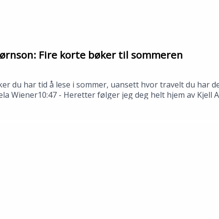
ørnson: Fire korte bøker til sommeren
ker du har tid å lese i sommer, uansett hvor travelt du har
ela Wiener10:47 - Heretter følger jeg deg helt hjem av Kjell
stjerne Bjørnson---Innspilt i Stavanger i juni 2026.Medvi
n: Tomas Gustafsson og Åsmund Ådnøy.