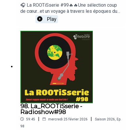
🎧 La ROOTiSserie #99🔥🔥Une sélection coup
de cœur…et un voyage à travers les époques du
reggae.Des fondations jamaïcaines à la révolution
Play
digitale des années 80 jusqu’aux productions
européennes actuelles.Roots. Dub.
Dancehall.Culture reggae sur Radio Ellebore 📻🎧,
🎙️ Barrington Levy🎙️ Misty In Roots🎙️ Horace Andy
🎙️ Jo Mersa Marley🎙️ Skarra Mucci… et bien
d’autres.📻🎧👇radio-ellebore.com📻
105.9fmDab+6D canal Chambéry
98. La_ROOTiSserie -
Radioshow#98
|
|
59:45
mercredi 25 février 2026
Saison
2026
,
Ep.
98