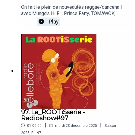
On fait le plein de nouveautés reggae/dancehall
avec Mungo's Hi Fi , Prince Fatty, TOMAWOK,
Peter Youthman , Dub Shepherds , Mystical HiFi
Play
et Taiwan MC , Muffin Kulture & Fatbabs , Lëk Sèn,
Slengui, Charlie P & O.B.F , Protoje & Damian
Marley, L'Entourloop ...
97. La_ROOTiSserie -
Radioshow#97
|
|
01:00:00
mardi 23 décembre 2025
Saison
2025
,
Ep.
97