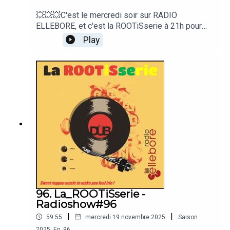
💥💥💥C'est le mercredi soir sur RADIO
ELLEBORE, et c'est la ROOTiSserie à 21h pour
une heure de nouveautés reggae. 📻🎧Avec: Stick
Play
Figure , Marina P & The Co-operators & Waggle
Dance Records , Kasmi & Pimienta Records ,
Conquering Sound & Omar Perry, L'Entourloop &
Biga* Ranx , Roof Bandits, Roe Summerz, Dub
Shepherds, Baboon Prophecy, Mista Savona,
Alborosie, Gregory Isaacs , I-Taweh
et @Daweh Congo 🔥💥
96. La_ROOTiSserie -
Radioshow#96
|
|
59:55
mercredi 19 novembre 2025
Saison
2025
,
Ep.
96