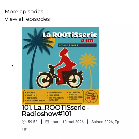
actuelles, du reggae moderne… bref, quelques
pépites fraîchement sorties des bacs.Une
More episodes
sélection à écouter et a réécouter pendant les mi-
View all episodes
temps, les pauses fraîcheur… ou simplement
quand vous avez besoin d'un peu de Jamaïque
dans les oreilles. 📻⚽💛💚❤️The Viceroys,
Stephen Marley, Marcus Gad, Young Kulcha,
Protoje, Sr. Wilson & The Soul Adventurers, Lewis
Bennett feat. Sista Oona, Jô & Little Lion Sound,
UFO Collective...🔊 Support your local radio
!#LaROOTiSserie #RadioEllebore #Reggae
#Dub #SoundSystem #PauseFraicheur #Protoje
#StephenMarley #MarcusGad #Chamberyradio-
ellebore.comFM 105.9Dab+6D canal Chambéry
101. La_ROOTiSserie -
Radioshow#101
|
|
59:53
mardi 19 mai 2026
Saison
2026
,
Ep.
101