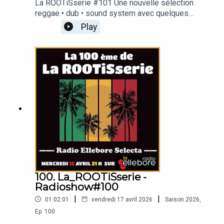
La ROOTiSserie #101 Une nouvelle sélection
reggae • dub • sound system avec quelques
belles sorties récentes et pas mal de bonnes
Play
vibrations Au programme :Rod Taylor • Mungo's Hi
Fi • Soothsayers • Mista Savona • Brother Culture
• Sly & Robbie • Stand High Patrol … et quelques
grosses vibes de plus.radio-ellebore.comFM
105.9Dab+6D canal Chambéry
100. La_ROOTiSserie -
Radioshow#100
|
|
01:02:01
vendredi 17 avril 2026
Saison
2026
,
Ep.
100