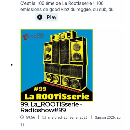
C'est la 100 éme de La Rootisserie ! 100
emissions de good vibz,du reggae, du dub, du
dancehall,des classiques et des pépites…Et pour
Play
cette 100ème…j’ai demandé à toute l’équipe de la
radiode m’envoyer leurs morceaux Résultat : une
sélection collective des vibes dans tous les
sens (mais les bons )Une émission un peu
spéciale,mais toujours le même objectif : partager
du bon son radio-ellebore.comFM 105.9Dab+6D
canal Chambéry
99. La_ROOTiSserie -
Radioshow#99
|
|
59:56
mercredi 25 février 2026
Saison
2026
,
Ep.
99