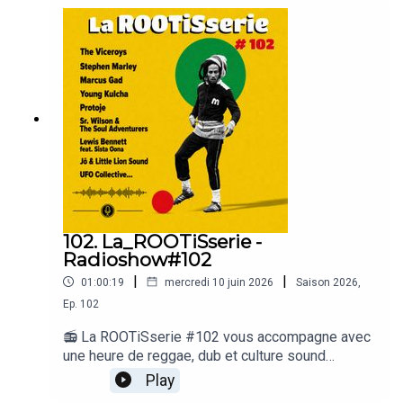
102. La_ROOTiSserie -
Radioshow#102
|
|
01:00:19
mercredi 10 juin 2026
Saison
2026
,
Ep.
102
📻 La ROOTiSserie #102 vous accompagne avec
une heure de reggae, dub et culture sound
system. Au programme ce mois-ci : des
Play
rééditions roots incontournables, des productions