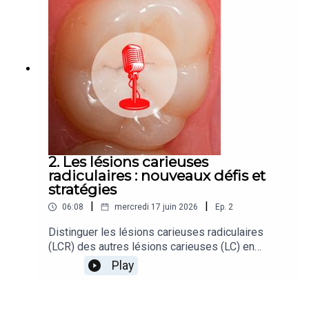
2. Les lésions carieuses
radiculaires : nouveaux défis et
stratégies
|
|
06:08
mercredi 17 juin 2026
Ep.
2
Distinguer les lésions carieuses radiculaires
(LCR) des autres lésions carieuses (LC) en
découvrant leurs spécificités. Contexte actuel et
Play
prise en charge préventive et thérapeutique